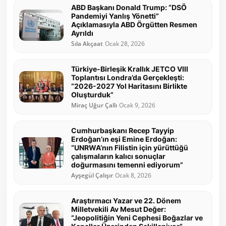
ABD Başkanı Donald Trump: “DSÖ
Pandemiyi Yanlış Yönetti”
Açıklamasıyla ABD Örgütten Resmen
Ayrıldı
Sıla Akçaat
Ocak 28, 2026
Türkiye-Birleşik Krallık JETCO VIII
Toplantısı Londra’da Gerçekleşti:
“2026-2027 Yol Haritasını Birlikte
Oluşturduk”
Miraç Uğur Çallı
Ocak 9, 2026
Cumhurbaşkanı Recep Tayyip
Erdoğan’ın eşi Emine Erdoğan:
“UNRWA’nın Filistin için yürüttüğü
çalışmaların kalıcı sonuçlar
doğurmasını temenni ediyorum”
Ayşegül Çalışır
Ocak 8, 2026
Araştırmacı Yazar ve 22. Dönem
Milletvekili Av Mesut Değer:
“Jeopolitiğin Yeni Cephesi Boğazlar ve