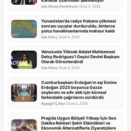
Kanallar Üzerinden Şekilleniyor”
Jale Aksoy Demirkıran
Ocak 4, 2026
Yunanistan’da radyo frekans çökmesi
sonrası uçuşlar durduruldu, binlerce
yolcu havalimanlarında mahsur kaldı
Eda Kılınç
Ocak 4, 2026
Venezuela Yüksek Adalet Mahkemesi
Delcy Rodriguez’i Geçici Devlet Başkanı
Olarak Görevlendirdi
Eda Kılınç
Ocak 4, 2026
Cumhurbaşkanı Erdoğan’ın eşi Emine
Erdoğan 2025 boyunca Gazze
soykırımı ve sıfır atık için küresel
farkındalık çağrılarını sürdürdü
Ayşegül Çalışır
Ocak 2, 2026
Prag’da Uygun Bütçeli Yılbaşı İçin Son
Dakika Rehberi Şehir Etkinlikleri ve
Ekonomik Alternatiflerle Ziyaretçilere