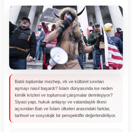
Toplum ve Yaşam
Sivil Toplum Kuruluşları
Kamu Kurumları ve Üst Kurullar
Resmi Reklamlar
Batılı toplumlar mezhep, ırk ve kültürel sınırları
aşmayı nasıl başardı? İslam dünyasında ise neden
kimlik krizleri ve toplumsal çatışmalar derinleşiyor?
Siyasi yapı, hukuk anlayışı ve vatandaşlık ilkesi
açısından Batı ve İslam ülkeleri arasındaki farklar,
tarihsel ve sosyolojik bir perspektifle değerlendiriliyor.