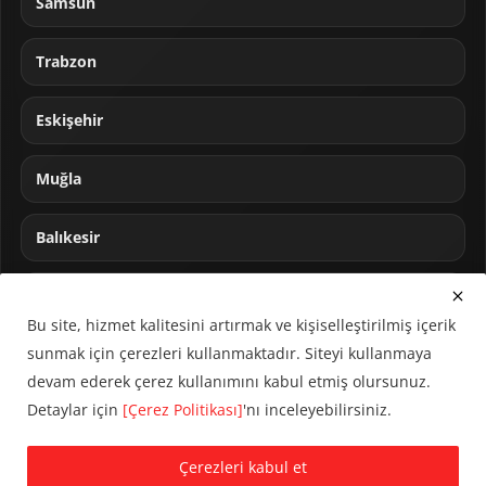
Samsun
Trabzon
Eskişehir
Muğla
Balıkesir
Sakarya
Bu site, hizmet kalitesini artırmak ve kişiselleştirilmiş içerik
sunmak için çerezleri kullanmaktadır. Siteyi kullanmaya
devam ederek çerez kullanımını kabul etmiş olursunuz.
Detaylar için
[Çerez Politikası]
'nı inceleyebilirsiniz.
© 2024 CUMHA (Cumhur Haber Ajansı) Tüm hakları saklıdır.
Çerezleri kabul et