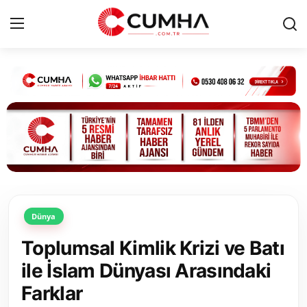
Kurumsal
Cumhurbaşkanlığı
Bakanlıklar
TBMM
Dünya
Siyasi Partiler
Toplumsal Kimlik Krizi ve Batı
Yerel Yönetimler
ile İslam Dünyası Arasındaki
Farklar
Mülki İdare