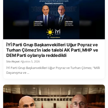
İYİ Parti Grup Başkanvekilleri Uğur Poyraz ve
Turhan Çömez'in iade talebi AK Parti, MHP ve
DEM Parti oylarıyla reddedildi
Sıla Akçaat
Ağustos 5, 2026
İYİ Parti Grup Başkanvekilleri Uğur Poyraz ve Turhan Çömez, “Milli
Dayanışma ve ...