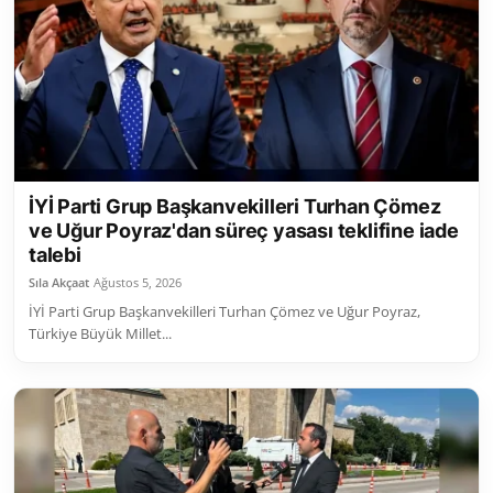
İYİ Parti Grup Başkanvekilleri Turhan Çömez
ve Uğur Poyraz'dan süreç yasası teklifine iade
talebi
Sıla Akçaat
Ağustos 5, 2026
İYİ Parti Grup Başkanvekilleri Turhan Çömez ve Uğur Poyraz,
Türkiye Büyük Millet...