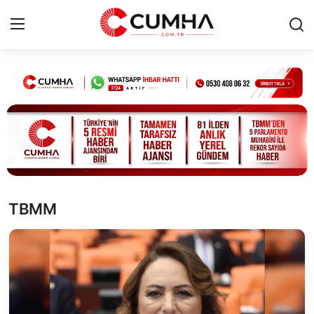
Kurumsal
Cumhurbaşkanlığı
Bakanlıklar
TBMM
TBMM
Siyasi Partiler
Yerel Yönetimler
Mülki İdare