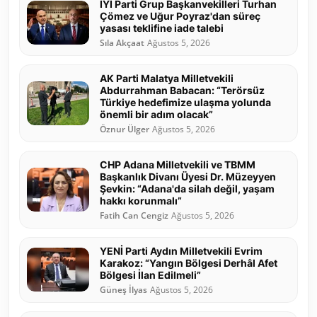
İYİ Parti Grup Başkanvekilleri Turhan
Çömez ve Uğur Poyraz'dan süreç
yasası teklifine iade talebi
Sıla Akçaat
Ağustos 5, 2026
AK Parti Malatya Milletvekili
Abdurrahman Babacan: “Terörsüz
Türkiye hedefimize ulaşma yolunda
önemli bir adım olacak”
Öznur Ülger
Ağustos 5, 2026
CHP Adana Milletvekili ve TBMM
Başkanlık Divanı Üyesi Dr. Müzeyyen
Şevkin: “Adana'da silah değil, yaşam
hakkı korunmalı”
Fatih Can Cengiz
Ağustos 5, 2026
YENİ Parti Aydın Milletvekili Evrim
Karakoz: “Yangın Bölgesi Derhâl Afet
Bölgesi İlan Edilmeli”
Güneş İlyas
Ağustos 5, 2026