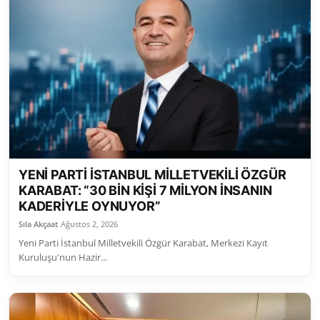
YENİ PARTİ İSTANBUL MİLLETVEKİLİ ÖZGÜR
KARABAT: “30 BİN KİŞİ 7 MİLYON İNSANIN
KADERİYLE OYNUYOR”
Sıla Akçaat
Ağustos 2, 2026
Yeni Parti İstanbul Milletvekili Özgür Karabat, Merkezi Kayıt
Kuruluşu'nun Hazir...