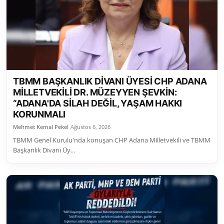
Toplum ve Yaşam
Sivil Toplum Kuruluşları
Kamu Kurumları ve Üst Kurullar
TBMM BAŞKANLIK DİVANI ÜYESİ CHP ADANA
Resmi Reklamlar
MİLLETVEKİLİ DR. MÜZEYYEN ŞEVKİN:
“ADANA'DA SİLAH DEĞİL, YAŞAM HAKKI
KORUNMALI
Mehmet Kemal Pekel
Ağustos 6, 2026
TBMM Genel Kurulu'nda konuşan CHP Adana Milletvekili ve TBMM
Başkanlık Divanı Üy...