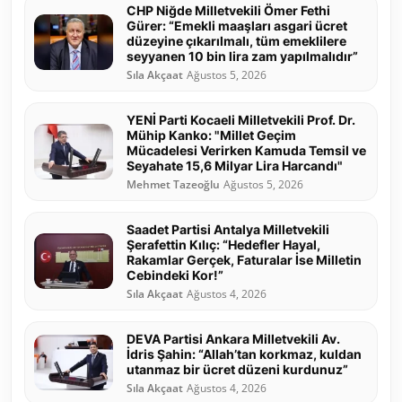
CHP Niğde Milletvekili Ömer Fethi
Gürer: “Emekli maaşları asgari ücret
düzeyine çıkarılmalı, tüm emeklilere
seyyanen 10 bin lira zam yapılmalıdır”
Sıla Akçaat
Ağustos 5, 2026
YENİ Parti Kocaeli Milletvekili Prof. Dr.
Mühip Kanko: "Millet Geçim
Mücadelesi Verirken Kamuda Temsil ve
Seyahate 15,6 Milyar Lira Harcandı"
Mehmet Tazeoğlu
Ağustos 5, 2026
Saadet Partisi Antalya Milletvekili
Şerafettin Kılıç: “Hedefler Hayal,
Rakamlar Gerçek, Faturalar İse Milletin
Cebindeki Kor!”
Sıla Akçaat
Ağustos 4, 2026
DEVA Partisi Ankara Milletvekili Av.
İdris Şahin: “Allah’tan korkmaz, kuldan
utanmaz bir ücret düzeni kurdunuz”
Sıla Akçaat
Ağustos 4, 2026