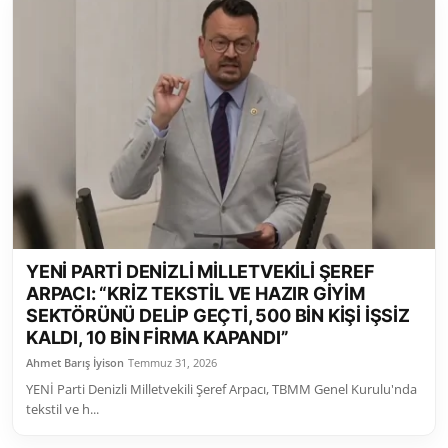
YENİ PARTİ DENİZLİ MİLLETVEKİLİ ŞEREF
ARPACI: “KRİZ TEKSTİL VE HAZIR GİYİM
SEKTÖRÜNÜ DELİP GEÇTİ, 500 BİN KİŞİ İŞSİZ
KALDI, 10 BİN FİRMA KAPANDI”
Ahmet Barış İyison
Temmuz 31, 2026
YENİ Parti Denizli Milletvekili Şeref Arpacı, TBMM Genel Kurulu'nda
tekstil ve h...