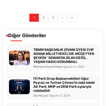
1
2
3
›
»
Diğer Gönderiler
TBMM BAŞKANLIK DİVANI ÜYESİ CHP
ADANA MİLLETVEKİLİ DR. MÜZEYYEN
ŞEVKİN: “ADANA'DA SİLAH DEĞİL,
YAŞAM HAKKI KORUNMALI
Mehmet Kemal Pekel
Ağustos 6, 2026
İYİ Parti Grup Başkanvekilleri Uğur
Poyraz ve Turhan Çömez'in iade talebi
AK Parti, MHP ve DEM Parti oylarıyla
reddedildi
Sıla Akçaat
Ağustos 5, 2026