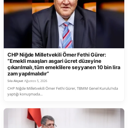
CHP Niğde Milletvekili Ömer Fethi Gürer:
“Emekli maaşları asgari ücret düzeyine
çıkarılmalı, tüm emeklilere seyyanen 10 bin lira
zam yapılmalıdır”
Sıla Akçaat
Ağustos 5, 2026
CHP Niğde Milletvekili Ömer Fethi Gürer, TBMM Genel Kurulu’nda
yaptığı konuşmada...