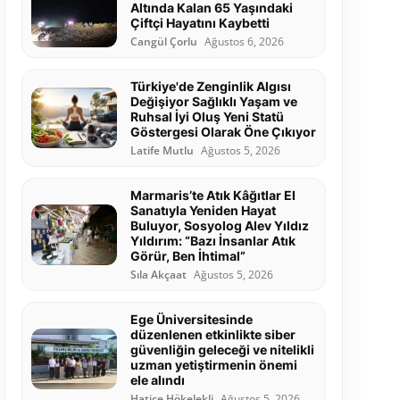
Altında Kalan 65 Yaşındaki
Çiftçi Hayatını Kaybetti
Cangül Çorlu
Ağustos 6, 2026
Türkiye'de Zenginlik Algısı
Değişiyor Sağlıklı Yaşam ve
Ruhsal İyi Oluş Yeni Statü
Göstergesi Olarak Öne Çıkıyor
Latife Mutlu
Ağustos 5, 2026
Marmaris’te Atık Kâğıtlar El
Sanatıyla Yeniden Hayat
Buluyor, Sosyolog Alev Yıldız
Yıldırım: “Bazı İnsanlar Atık
Görür, Ben İhtimal”
Sıla Akçaat
Ağustos 5, 2026
Ege Üniversitesinde
düzenlenen etkinlikte siber
güvenliğin geleceği ve nitelikli
uzman yetiştirmenin önemi
ele alındı
Hatice Hökelekli
Ağustos 5, 2026