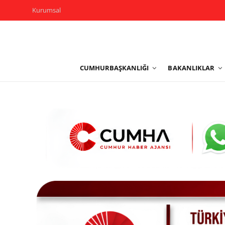
Kurumsal
Kurumsal
CUMHURBAŞKANLIĞI
BAKANLIKLAR
Cumhurbaşkanlığı
Bakanlıklar
TBMM
Siyasi Partiler
Yerel Yönetimler
Mülki İdare