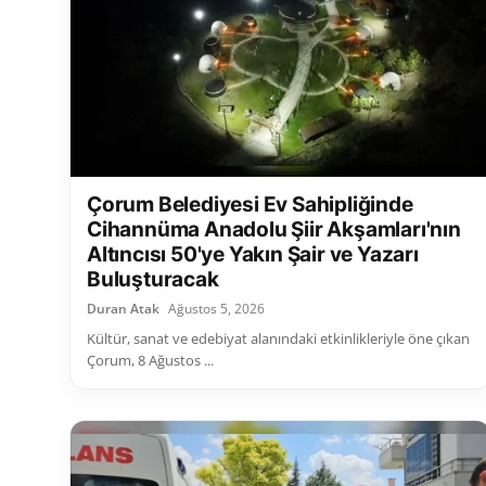
Çorum Belediyesi Ev Sahipliğinde
Cihannüma Anadolu Şiir Akşamları'nın
Altıncısı 50'ye Yakın Şair ve Yazarı
Buluşturacak
Duran Atak
Ağustos 5, 2026
Kültür, sanat ve edebiyat alanındaki etkinlikleriyle öne çıkan
Çorum, 8 Ağustos ...