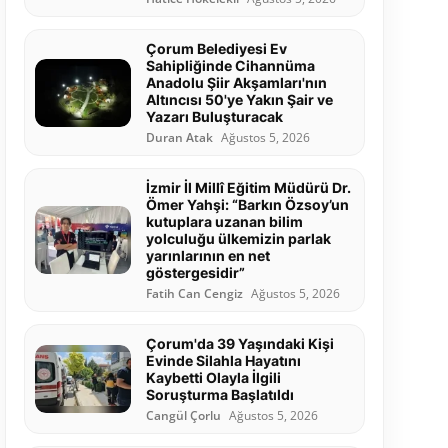
Çorum Belediyesi Ev
Sahipliğinde Cihannüma
Anadolu Şiir Akşamları'nın
Altıncısı 50'ye Yakın Şair ve
Yazarı Buluşturacak
Duran Atak
Ağustos 5, 2026
İzmir İl Millî Eğitim Müdürü Dr.
Ömer Yahşi: “Barkın Özsoy’un
kutuplara uzanan bilim
yolculuğu ülkemizin parlak
yarınlarının en net
göstergesidir”
Fatih Can Cengiz
Ağustos 5, 2026
Çorum'da 39 Yaşındaki Kişi
Evinde Silahla Hayatını
Kaybetti Olayla İlgili
Soruşturma Başlatıldı
Cangül Çorlu
Ağustos 5, 2026