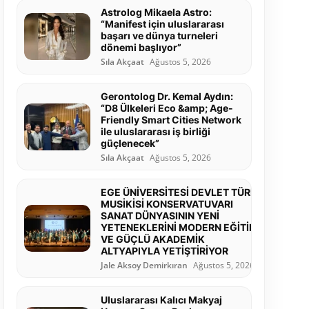
Astrolog Mikaela Astro:
“Manifest için uluslararası
başarı ve dünya turneleri
dönemi başlıyor”
Sıla Akçaat
Ağustos 5, 2026
Gerontolog Dr. Kemal Aydın:
“D8 Ülkeleri Eco &amp; Age-
Friendly Smart Cities Network
ile uluslararası iş birliği
güçlenecek”
Sıla Akçaat
Ağustos 5, 2026
EGE ÜNİVERSİTESİ DEVLET TÜRK
MUSİKİSİ KONSERVATUVARI
SANAT DÜNYASININ YENİ
YETENEKLERİNİ MODERN EĞİTİM
VE GÜÇLÜ AKADEMİK
ALTYAPIYLA YETİŞTİRİYOR
Jale Aksoy Demirkıran
Ağustos 5, 2026
Uluslararası Kalıcı Makyaj