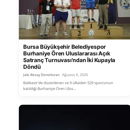
Bursa Büyükşehir Belediyespor
Burhaniye Ören Uluslararası Açık
Satranç Turnuvası'ndan İki Kupayla
Döndü
Jale Aksoy Demirkıran
Ağustos 6, 2026
Balıkesir'de düzenlenen ve 9 ülkeden 529 sporcunun
katıldığı Burhaniye Ören Ulus...