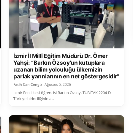
İzmir İl Millî Eğitim Müdürü Dr. Ömer
Yahşi: “Barkın Özsoy’un kutuplara
uzanan bilim yolculuğu ülkemizin
parlak yarınlarının en net göstergesidir”
Fatih Can Cengiz
Ağustos 5, 2026
İzmir Fen Lisesi öğrencisi Barkın Özsoy, TÜBİTAK 2204-D
Türkiye birinciliğinin a...