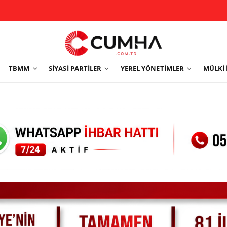
TBMM
SIYASI PARTILER
YEREL YÖNETIMLER
MÜLKI 