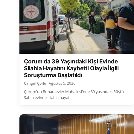
Çorum'da 39 Yaşındaki Kişi Evinde
Silahla Hayatını Kaybetti Olayla İlgili
Soruşturma Başlatıldı
Cangül Çorlu
Ağustos 5, 2026
Çorum'un Buharaevler Mahallesi'nde 39 yaşındaki Rüştü
Şahin evinde silahla hayat...