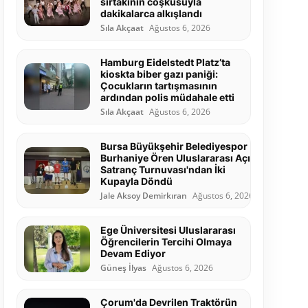
sirtakinin coşkusuyla
dakikalarca alkışlandı
Sıla Akçaat
Ağustos 6, 2026
Hamburg Eidelstedt Platz’ta
kioskta biber gazı paniği:
Çocukların tartışmasının
ardından polis müdahale etti
Sıla Akçaat
Ağustos 6, 2026
Bursa Büyükşehir Belediyespor
Burhaniye Ören Uluslararası Açık
Satranç Turnuvası'ndan İki
Kupayla Döndü
Jale Aksoy Demirkıran
Ağustos 6, 2026
Ege Üniversitesi Uluslararası
Öğrencilerin Tercihi Olmaya
Devam Ediyor
Güneş İlyas
Ağustos 6, 2026
Çorum'da Devrilen Traktörün