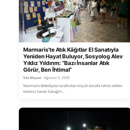
Marmaris’te Atık Kâğıtlar El Sanatıyla
Yeniden Hayat Buluyor, Sosyolog Alev
Yıldız Yıldırım: “Bazı İnsanlar Atık
Görür, Ben İhtimal”
Sıla Akçaat
Ağustos 5, 2026
Marmaris Belediyesi tarafından küçük esnafa tahsis edilen
Ketenci Sanat Sokağı’n...