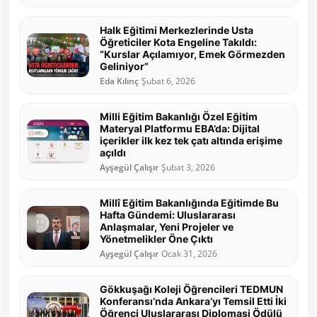
Halk Eğitimi Merkezlerinde Usta
Öğreticiler Kota Engeline Takıldı:
“Kurslar Açılamıyor, Emek Görmezden
Geliniyor”
Eda Kılınç
Şubat 6, 2026
Milli Eğitim Bakanlığı Özel Eğitim
Materyal Platformu EBA’da: Dijital
içerikler ilk kez tek çatı altında erişime
açıldı
Ayşegül Çalışır
Şubat 3, 2026
Millî Eğitim Bakanlığında Eğitimde Bu
Hafta Gündemi: Uluslararası
Anlaşmalar, Yeni Projeler ve
Yönetmelikler Öne Çıktı
Ayşegül Çalışır
Ocak 31, 2026
Gökkuşağı Koleji Öğrencileri TEDMUN
Konferansı’nda Ankara’yı Temsil Etti İki
Öğrenci Uluslararası Diplomasi Ödülü