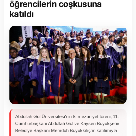
öğrencilerin coşkusuna
Toplum ve Yaşam
katıldı
Sivil Toplum Kuruluşları
Kamu Kurumları ve Üst Kurullar
Resmi Reklamlar
Abdullah Gül Üniversitesi'nin 8. mezuniyet töreni, 11.
Cumhurbaşkanı Abdullah Gül ve Kayseri Büyükşehir
Belediye Başkanı Memduh Büyükkılıç'ın katılımıyla