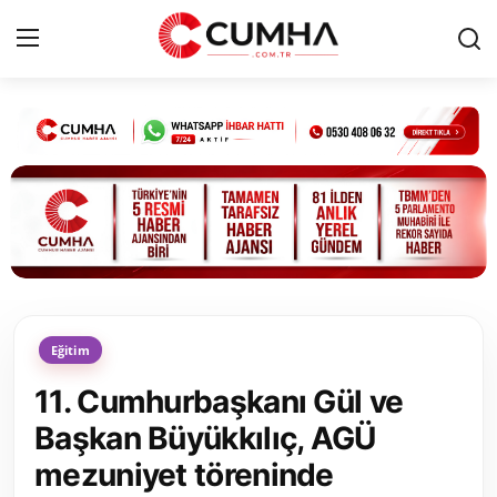
Kurumsal
Cumhurbaşkanlığı
Bakanlıklar
TBMM
Eğitim
Siyasi Partiler
11. Cumhurbaşkanı Gül ve
Yerel Yönetimler
Başkan Büyükkılıç, AGÜ
mezuniyet töreninde
Mülki İdare