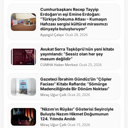
Cumhurbaşkanı Recep Tayyip
Erdoğan’ın eşi Emine Erdoğan:
“Türkiye Dokuma Atlası – Kumaşın
Hafızası sergisi kültürel mirasımızı
dünyayla buluşturuyor”
Ayşegül Çalışır
Ocak 28, 2026
Avukat Serra Taşköprü’nün yeni kitabı
yayımlandı: “Sessiz olan her şey
masum değildir”
CUMHA Haber Merkezi
Ocak 25, 2026
Gazeteci İbrahim Gündüz’ün “Çöpler
Faciası” Kitabı Raflarda: “Sömürge
Madenciliğinde Bir Dönüm Noktası”
Miraç Uğur Çallı
Ocak 20, 2026
“Nâzım’ın Rüyâsı” Gösterisi Seyirciyle
Buluştu Nazım Hikmet Doğumunun
124. Yılında Anıldı
Miraç Uğur Çallı
Ocak 15, 2026