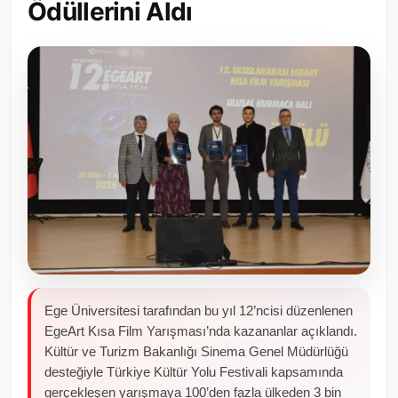
Ödüllerini Aldı
Toplum ve Yaşam
Sivil Toplum Kuruluşları
Kamu Kurumları ve Üst Kurullar
Resmi Reklamlar
Ege Üniversitesi tarafından bu yıl 12’ncisi düzenlenen
EgeArt Kısa Film Yarışması’nda kazananlar açıklandı.
Kültür ve Turizm Bakanlığı Sinema Genel Müdürlüğü
desteğiyle Türkiye Kültür Yolu Festivali kapsamında
gerçekleşen yarışmaya 100’den fazla ülkeden 3 bin