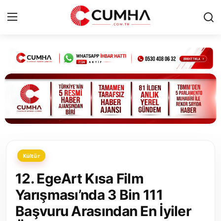
Kurumsal
Cumhurbaşkanlığı
Bakanlıklar
TBMM
Kültür
Siyasi Partiler
12. EgeArt Kısa Film
Yerel Yönetimler
Yarışması’nda 3 Bin 111
Başvuru Arasından En İyiler
Mülki İdare