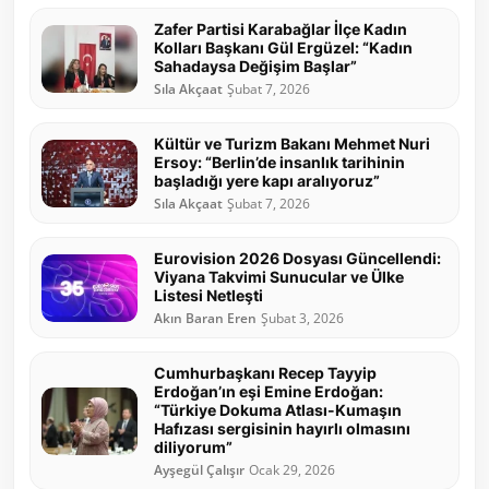
Zafer Partisi Karabağlar İlçe Kadın
Kolları Başkanı Gül Ergüzel: “Kadın
Sahadaysa Değişim Başlar”
Sıla Akçaat
Şubat 7, 2026
Kültür ve Turizm Bakanı Mehmet Nuri
Ersoy: “Berlin’de insanlık tarihinin
başladığı yere kapı aralıyoruz”
Sıla Akçaat
Şubat 7, 2026
Eurovision 2026 Dosyası Güncellendi:
Viyana Takvimi Sunucular ve Ülke
Listesi Netleşti
Akın Baran Eren
Şubat 3, 2026
Cumhurbaşkanı Recep Tayyip
Erdoğan’ın eşi Emine Erdoğan:
“Türkiye Dokuma Atlası-Kumaşın
Hafızası sergisinin hayırlı olmasını
diliyorum”
Ayşegül Çalışır
Ocak 29, 2026