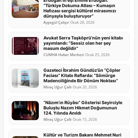
Erdoğan’ın eşi Emine Erdoğan:
“Türkiye Dokuma Atlası – Kumaşın
Hafızası sergisi kültürel mirasımızı
dünyayla buluşturuyor”
Ayşegül Çalışır
Ocak 28, 2026
Avukat Serra Taşköprü’nün yeni kitabı
yayımlandı: “Sessiz olan her şey
masum değildir”
CUMHA Haber Merkezi
Ocak 25, 2026
Gazeteci İbrahim Gündüz’ün “Çöpler
Faciası” Kitabı Raflarda: “Sömürge
Madenciliğinde Bir Dönüm Noktası”
Miraç Uğur Çallı
Ocak 20, 2026
“Nâzım’ın Rüyâsı” Gösterisi Seyirciyle
Buluştu Nazım Hikmet Doğumunun
124. Yılında Anıldı
Miraç Uğur Çallı
Ocak 15, 2026
Kültür ve Turizm Bakanı Mehmet Nuri