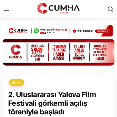
Kurumsal
Cumhurbaşkanlığı
Bakanlıklar
TBMM
Kültür
Siyasi Partiler
2. Uluslararası Yalova Film
Yerel Yönetimler
Festivali görkemli açılış
töreniyle başladı
Mülki İdare