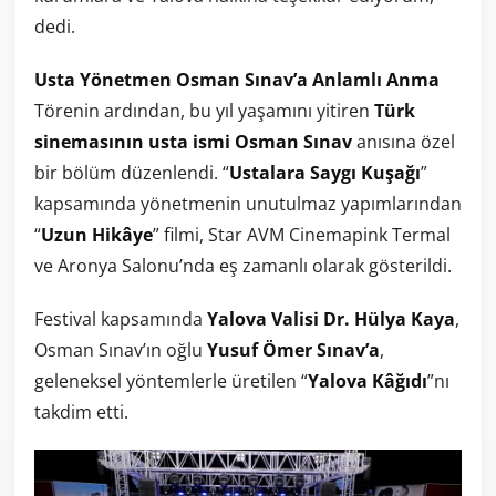
dedi.
Usta Yönetmen Osman Sınav’a Anlamlı Anma
Törenin ardından, bu yıl yaşamını yitiren
Türk
sinemasının usta ismi Osman Sınav
anısına özel
bir bölüm düzenlendi. “
Ustalara Saygı Kuşağı
”
kapsamında yönetmenin unutulmaz yapımlarından
“
Uzun Hikâye
” filmi, Star AVM Cinemapink Termal
ve Aronya Salonu’nda eş zamanlı olarak gösterildi.
Festival kapsamında
Yalova Valisi Dr. Hülya Kaya
,
Osman Sınav’ın oğlu
Yusuf Ömer Sınav’a
,
geleneksel yöntemlerle üretilen “
Yalova Kâğıdı
”nı
takdim etti.