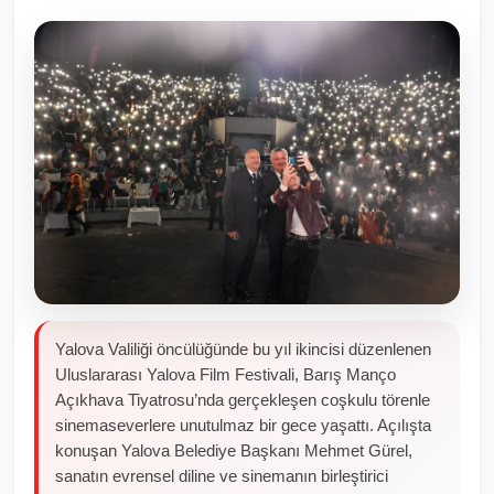
Toplum ve Yaşam
Sivil Toplum Kuruluşları
Kamu Kurumları ve Üst Kurullar
Resmi Reklamlar
Yalova Valiliği öncülüğünde bu yıl ikincisi düzenlenen
Uluslararası Yalova Film Festivali, Barış Manço
Açıkhava Tiyatrosu’nda gerçekleşen coşkulu törenle
sinemaseverlere unutulmaz bir gece yaşattı. Açılışta
konuşan Yalova Belediye Başkanı Mehmet Gürel,
sanatın evrensel diline ve sinemanın birleştirici