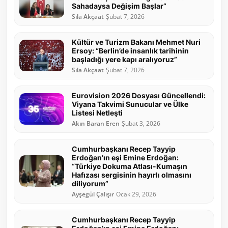
Sahadaysa Değişim Başlar”
Sıla Akçaat
Şubat 7, 2026
Kültür ve Turizm Bakanı Mehmet Nuri
Ersoy: “Berlin’de insanlık tarihinin
başladığı yere kapı aralıyoruz”
Sıla Akçaat
Şubat 7, 2026
Eurovision 2026 Dosyası Güncellendi:
Viyana Takvimi Sunucular ve Ülke
Listesi Netleşti
Akın Baran Eren
Şubat 3, 2026
Cumhurbaşkanı Recep Tayyip
Erdoğan’ın eşi Emine Erdoğan:
“Türkiye Dokuma Atlası-Kumaşın
Hafızası sergisinin hayırlı olmasını
diliyorum”
Ayşegül Çalışır
Ocak 29, 2026
Cumhurbaşkanı Recep Tayyip