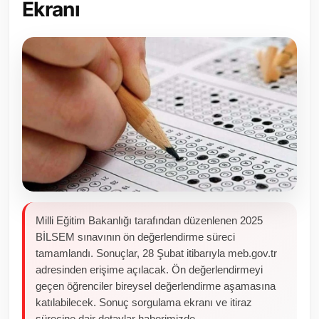
Ekranı
Toplum ve Yaşam
Sivil Toplum Kuruluşları
Kamu Kurumları ve Üst Kurullar
Resmi Reklamlar
Milli Eğitim Bakanlığı tarafından düzenlenen 2025
BİLSEM sınavının ön değerlendirme süreci
tamamlandı. Sonuçlar, 28 Şubat itibarıyla meb.gov.tr
adresinden erişime açılacak. Ön değerlendirmeyi
geçen öğrenciler bireysel değerlendirme aşamasına
katılabilecek. Sonuç sorgulama ekranı ve itiraz
sürecine dair detaylar haberimizde.