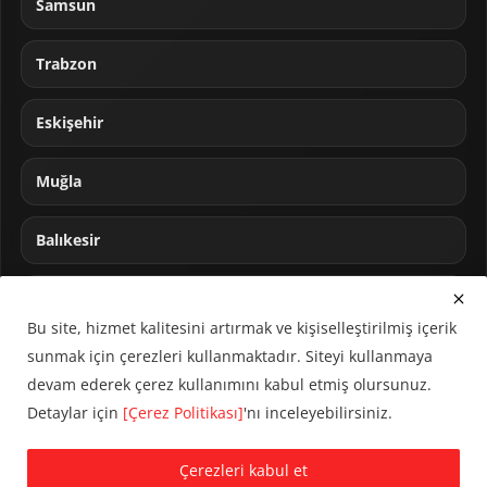
Samsun
Trabzon
Eskişehir
Muğla
Balıkesir
Sakarya
Bu site, hizmet kalitesini artırmak ve kişiselleştirilmiş içerik
sunmak için çerezleri kullanmaktadır. Siteyi kullanmaya
devam ederek çerez kullanımını kabul etmiş olursunuz.
Detaylar için
[Çerez Politikası]
'nı inceleyebilirsiniz.
© 2024 CUMHA (Cumhur Haber Ajansı) Tüm hakları saklıdır.
Çerezleri kabul et