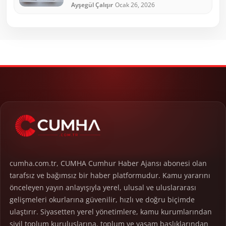
Ayşegül Çalışır
Ocak 26, 2026
cumha.com.tr, CUMHA Cumhur Haber Ajansı abonesi olan
tarafsız ve bağımsız bir haber platformudur. Kamu yararını
önceleyen yayın anlayışıyla yerel, ulusal ve uluslararası
gelişmeleri okurlarına güvenilir, hızlı ve doğru biçimde
ulaştırır. Siyasetten yerel yönetimlere, kamu kurumlarından
sivil toplum kuruluşlarına, toplum ve yaşam başlıklarından