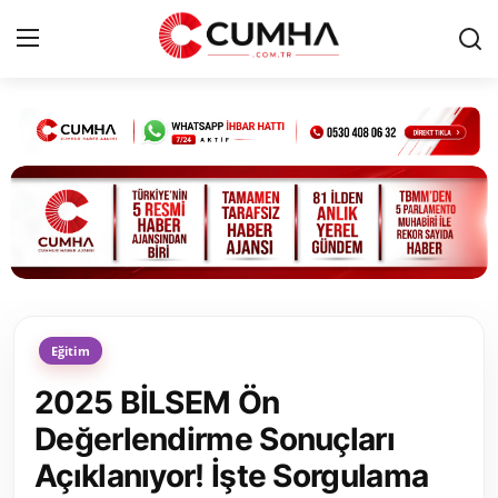
Kurumsal
Cumhurbaşkanlığı
Bakanlıklar
TBMM
Eğitim
Siyasi Partiler
2025 BİLSEM Ön
Yerel Yönetimler
Değerlendirme Sonuçları
Açıklanıyor! İşte Sorgulama
Mülki İdare