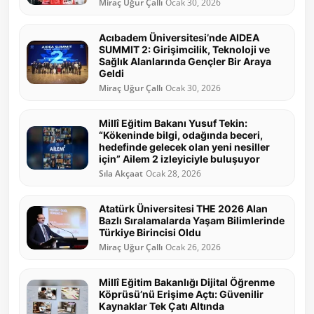
Miraç Uğur Çallı
Ocak 30, 2026
Acıbadem Üniversitesi’nde AIDEA
SUMMIT 2: Girişimcilik, Teknoloji ve
Sağlık Alanlarında Gençler Bir Araya
Geldi
Miraç Uğur Çallı
Ocak 30, 2026
Millî Eğitim Bakanı Yusuf Tekin:
“Kökeninde bilgi, odağında beceri,
hedefinde gelecek olan yeni nesiller
için” Ailem 2 izleyiciyle buluşuyor
Sıla Akçaat
Ocak 28, 2026
Atatürk Üniversitesi THE 2026 Alan
Bazlı Sıralamalarda Yaşam Bilimlerinde
Türkiye Birincisi Oldu
Miraç Uğur Çallı
Ocak 26, 2026
Millî Eğitim Bakanlığı Dijital Öğrenme
Köprüsü’nü Erişime Açtı: Güvenilir
Kaynaklar Tek Çatı Altında