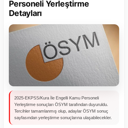
Personeli Yerleştirme
Toplum ve Yaşam
Detayları
Sivil Toplum Kuruluşları
Kamu Kurumları ve Üst Kurullar
Resmi Reklamlar
2025-EKPSS/Kura İle Engelli Kamu Personeli
Yerleştirme sonuçları ÖSYM tarafından duyuruldu.
Tercihler tamamlanmış olup, adaylar ÖSYM sonuç
sayfasından yerleştirme sonuçlarına ulaşabilecekler.