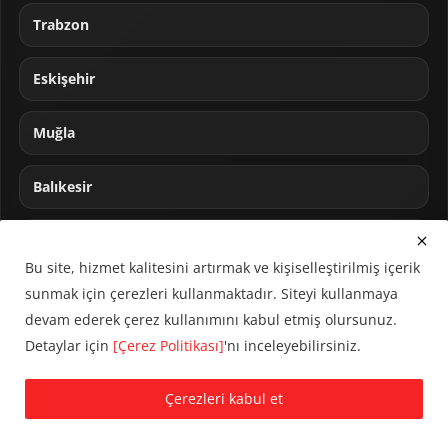
Trabzon
Eskişehir
Muğla
Balıkesir
Sakarya
Bu site, hizmet kalitesini artırmak ve kişiselleştirilmiş içerik
sunmak için çerezleri kullanmaktadır. Siteyi kullanmaya
devam ederek çerez kullanımını kabul etmiş olursunuz.
Detaylar için
[Çerez Politikası]
'nı inceleyebilirsiniz.
© 2024 CUMHA (Cumhur Haber Ajansı) Tüm hakları saklıdır.
Çerezleri kabul et
KVKK Aydınlatma Metni
Çerez Politikası