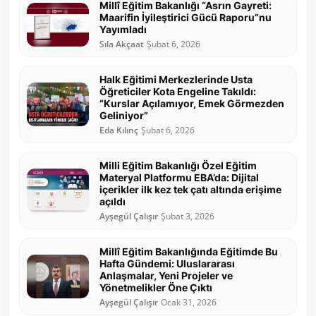
Millî Eğitim Bakanlığı “Asrın Gayreti:
Maarifin İyileştirici Gücü Raporu”nu
Yayımladı
Sıla Akçaat
Şubat 6, 2026
Halk Eğitimi Merkezlerinde Usta
Öğreticiler Kota Engeline Takıldı:
“Kurslar Açılamıyor, Emek Görmezden
Geliniyor”
Eda Kılınç
Şubat 6, 2026
Milli Eğitim Bakanlığı Özel Eğitim
Materyal Platformu EBA’da: Dijital
içerikler ilk kez tek çatı altında erişime
açıldı
Ayşegül Çalışır
Şubat 3, 2026
Millî Eğitim Bakanlığında Eğitimde Bu
Hafta Gündemi: Uluslararası
Anlaşmalar, Yeni Projeler ve
Yönetmelikler Öne Çıktı
Ayşegül Çalışır
Ocak 31, 2026