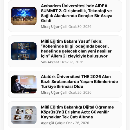
Acıbadem Üniversitesi’nde AIDEA
SUMMIT 2: Girişimcilik, Teknoloji ve
Sağlık Alanlarında Gençler Bir Araya
Geldi
Miraç Uğur Çallı
Ocak 30, 2026
Millî Eğitim Bakanı Yusuf Tekin:
“Kökeninde bilgi, odağında beceri,
hedefinde gelecek olan yeni nesiller
için” Ailem 2 izleyiciyle buluşuyor
Sıla Akçaat
Ocak 28, 2026
Atatürk Üniversitesi THE 2026 Alan
Bazlı Sıralamalarda Yaşam Bilimlerinde
Türkiye Birincisi Oldu
Miraç Uğur Çallı
Ocak 26, 2026
Millî Eğitim Bakanlığı Dijital Öğrenme
Köprüsü’nü Erişime Açtı: Güvenilir
Kaynaklar Tek Çatı Altında
Ayşegül Çalışır
Ocak 26, 2026