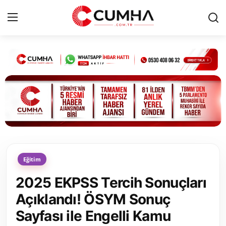
Kurumsal
Cumhurbaşkanlığı
Bakanlıklar
TBMM
Eğitim
Siyasi Partiler
2025 EKPSS Tercih Sonuçları
Yerel Yönetimler
Açıklandı! ÖSYM Sonuç
Sayfası ile Engelli Kamu
Mülki İdare