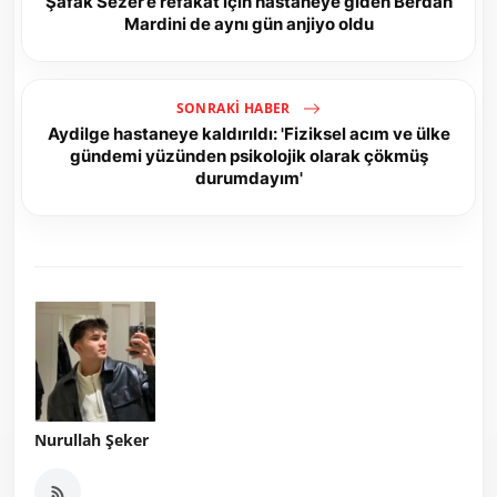
Şafak Sezer’e refakat için hastaneye giden Berdan
Mardini de aynı gün anjiyo oldu
SONRAKI HABER
Aydilge hastaneye kaldırıldı: 'Fiziksel acım ve ülke
gündemi yüzünden psikolojik olarak çökmüş
durumdayım'
Nurullah Şeker