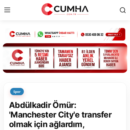
Kurumsal
Cumhurbaşkanlığı
Bakanlıklar
TBMM
Spor
Siyasi Partiler
Abdülkadir Ömür:
Yerel Yönetimler
'Manchester City'e transfer
olmak için ağlardım,
Mülki İdare