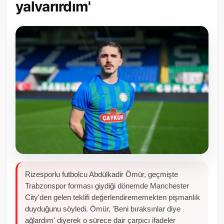
yalvarırdım'
Toplum ve Yaşam
Sivil Toplum Kuruluşları
Kamu Kurumları ve Üst Kurullar
Resmi Reklamlar
Rizesporlu futbolcu Abdülkadir Ömür, geçmişte
Trabzonspor forması giydiği dönemde Manchester
City'den gelen teklifi değerlendirememekten pişmanlık
duyduğunu söyledi. Ömür, 'Beni bıraksınlar diye
ağlardım' diyerek o sürece dair çarpıcı ifadeler