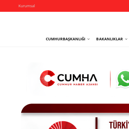
Kurumsal
Kurumsal
CUMHURBAŞKANLIĞI
BAKANLIKLAR
Cumhurbaşkanlığı
Bakanlıklar
TBMM
Siyasi Partiler
Yerel Yönetimler
Mülki İdare