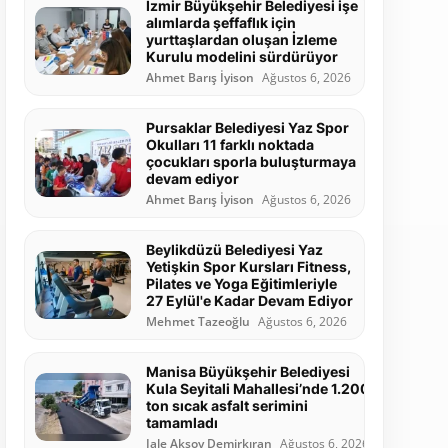
İzmir Büyükşehir Belediyesi işe
alımlarda şeffaflık için
yurttaşlardan oluşan İzleme
Kurulu modelini sürdürüyor
Ahmet Barış İyison
Ağustos 6, 2026
Pursaklar Belediyesi Yaz Spor
Okulları 11 farklı noktada
çocukları sporla buluşturmaya
devam ediyor
Ahmet Barış İyison
Ağustos 6, 2026
Beylikdüzü Belediyesi Yaz
Yetişkin Spor Kursları Fitness,
Pilates ve Yoga Eğitimleriyle
27 Eylül'e Kadar Devam Ediyor
Mehmet Tazeoğlu
Ağustos 6, 2026
Manisa Büyükşehir Belediyesi
Kula Seyitali Mahallesi’nde 1.200
ton sıcak asfalt serimini
tamamladı
Jale Aksoy Demirkıran
Ağustos 6, 2026