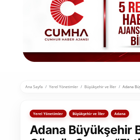
Toplum ve Yaşam
Sivil Toplum Kuruluşları
Kamu Kurumları ve Üst Kurullar
Resmi Reklamlar
Ana Sayfa
Yerel Yönetimler
Büyükşehir ve İller
Adana Büy
Yerel Yönetimler
Büyükşehir ve İller
Adana
Adana Büyükşehir B