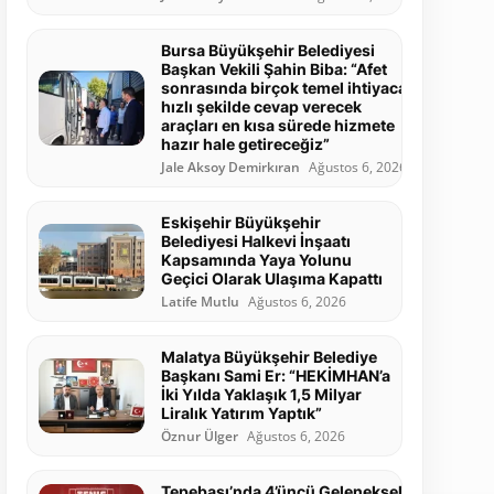
Bursa Büyükşehir Belediyesi
Başkan Vekili Şahin Biba: “Afet
sonrasında birçok temel ihtiyaca
hızlı şekilde cevap verecek
araçları en kısa sürede hizmete
hazır hale getireceğiz”
Jale Aksoy Demirkıran
Ağustos 6, 2026
Eskişehir Büyükşehir
Belediyesi Halkevi İnşaatı
Kapsamında Yaya Yolunu
Geçici Olarak Ulaşıma Kapattı
Latife Mutlu
Ağustos 6, 2026
Malatya Büyükşehir Belediye
Başkanı Sami Er: “HEKİMHAN’a
İki Yılda Yaklaşık 1,5 Milyar
Liralık Yatırım Yaptık”
Öznur Ülger
Ağustos 6, 2026
Tepebaşı’nda 4’üncü Geleneksel