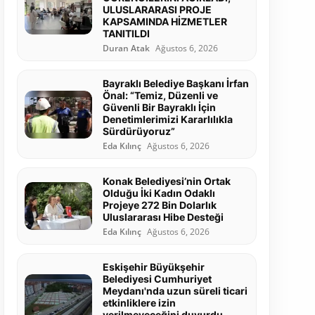
ULUSLARARASI PROJE
KAPSAMINDA HİZMETLER
TANITILDI
Duran Atak
Ağustos 6, 2026
Bayraklı Belediye Başkanı İrfan
Önal: “Temiz, Düzenli ve
Güvenli Bir Bayraklı İçin
Denetimlerimizi Kararlılıkla
Sürdürüyoruz”
Eda Kılınç
Ağustos 6, 2026
Konak Belediyesi’nin Ortak
Olduğu İki Kadın Odaklı
Projeye 272 Bin Dolarlık
Uluslararası Hibe Desteği
Eda Kılınç
Ağustos 6, 2026
Eskişehir Büyükşehir
Belediyesi Cumhuriyet
Meydanı'nda uzun süreli ticari
etkinliklere izin
verilmeyeceğini duyurdu