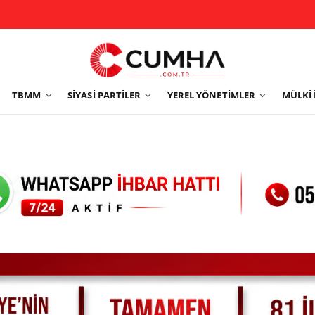
TBMM
SIYASI PARTILER
YEREL YÖNETIMLER
MÜLKI 