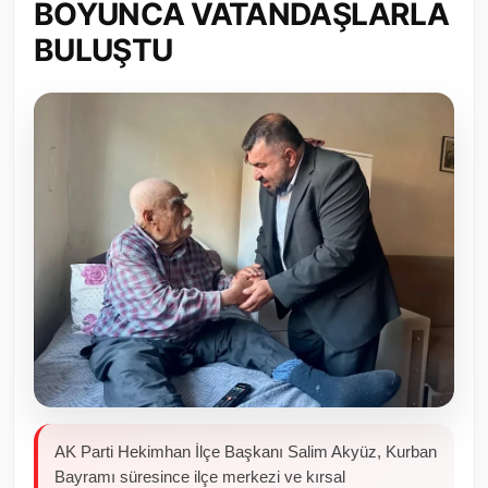
BOYUNCA VATANDAŞLARLA
Toplum ve Yaşam
BULUŞTU
Sivil Toplum Kuruluşları
Kamu Kurumları ve Üst Kurullar
Resmi Reklamlar
AK Parti Hekimhan İlçe Başkanı Salim Akyüz, Kurban
Bayramı süresince ilçe merkezi ve kırsal