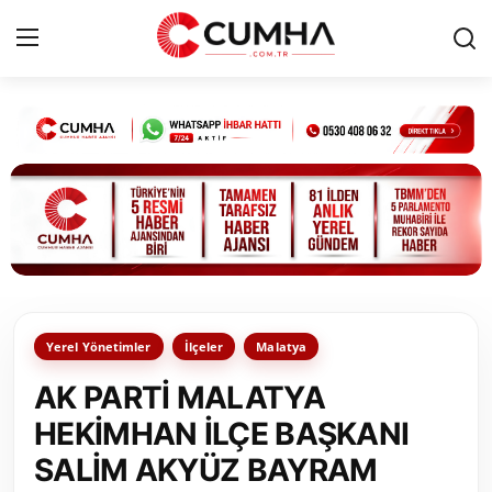
Kurumsal
Cumhurbaşkanlığı
Bakanlıklar
TBMM
Yerel Yönetimler
İlçeler
Malatya
Siyasi Partiler
AK PARTİ MALATYA
Yerel Yönetimler
HEKİMHAN İLÇE BAŞKANI
SALİM AKYÜZ BAYRAM
Mülki İdare