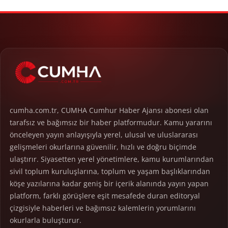
cumha.com.tr, CUMHA Cumhur Haber Ajansı abonesi olan
tarafsız ve bağımsız bir haber platformudur. Kamu yararını
önceleyen yayın anlayışıyla yerel, ulusal ve uluslararası
gelişmeleri okurlarına güvenilir, hızlı ve doğru biçimde
ulaştırır. Siyasetten yerel yönetimlere, kamu kurumlarından
sivil toplum kuruluşlarına, toplum ve yaşam başlıklarından
köşe yazılarına kadar geniş bir içerik alanında yayın yapan
platform, farklı görüşlere eşit mesafede duran editoryal
çizgisiyle haberleri ve bağımsız kalemlerin yorumlarını
okurlarla buluşturur.