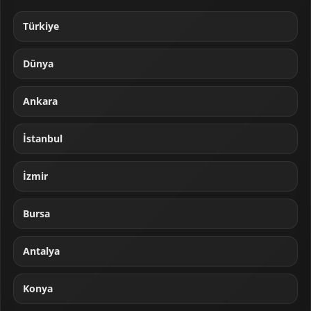
Türkiye
Dünya
Ankara
İstanbul
İzmir
Bursa
Antalya
Konya