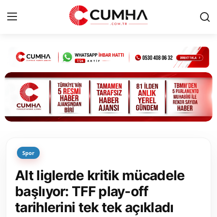
Kurumsal
Cumhurbaşkanlığı
Bakanlıklar
TBMM
Spor
Siyasi Partiler
Alt liglerde kritik mücadele
Yerel Yönetimler
başlıyor: TFF play-off
tarihlerini tek tek açıkladı
Mülki İdare