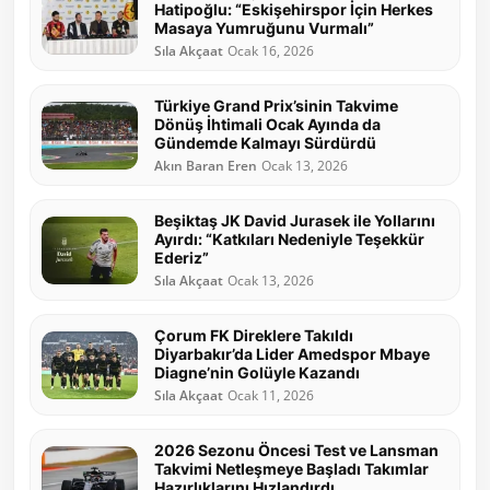
Hatipoğlu: “Eskişehirspor İçin Herkes
Masaya Yumruğunu Vurmalı”
Sıla Akçaat
Ocak 16, 2026
Türkiye Grand Prix’sinin Takvime
Dönüş İhtimali Ocak Ayında da
Gündemde Kalmayı Sürdürdü
Akın Baran Eren
Ocak 13, 2026
Beşiktaş JK David Jurasek ile Yollarını
Ayırdı: “Katkıları Nedeniyle Teşekkür
Ederiz”
Sıla Akçaat
Ocak 13, 2026
Çorum FK Direklere Takıldı
Diyarbakır’da Lider Amedspor Mbaye
Diagne’nin Golüyle Kazandı
Sıla Akçaat
Ocak 11, 2026
2026 Sezonu Öncesi Test ve Lansman
Takvimi Netleşmeye Başladı Takımlar
Hazırlıklarını Hızlandırdı