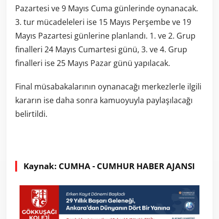
Pazartesi ve 9 Mayıs Cuma günlerinde oynanacak.
3. tur mücadeleleri ise 15 Mayıs Perşembe ve 19
Mayıs Pazartesi günlerine planlandı. 1. ve 2. Grup
finalleri 24 Mayıs Cumartesi günü, 3. ve 4. Grup
finalleri ise 25 Mayıs Pazar günü yapılacak.
Final müsabakalarının oynanacağı merkezlerle ilgili
kararın ise daha sonra kamuoyuyla paylaşılacağı
belirtildi.
Kaynak: CUMHA - CUMHUR HABER AJANSI