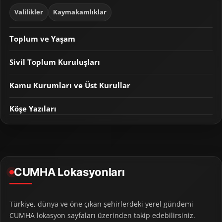
Valilikler
Kaymakamlıklar
Toplum ve Yaşam
Sivil Toplum Kuruluşları
Kamu Kurumları ve Üst Kurullar
Köşe Yazıları
CUMHA Lokasyonları
Türkiye, dünya ve öne çıkan şehirlerdeki yerel gündemi
CUMHA lokasyon sayfaları üzerinden takip edebilirsiniz.