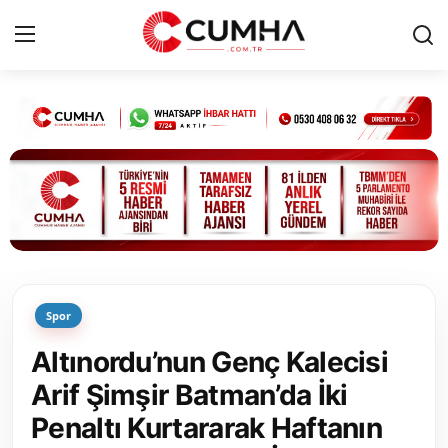
Kurumsal
Cumhurbaşkanlığı
Bakanlıklar
TBMM
Spor
Siyasi Partiler
Altınordu’nun Genç Kalecisi
Yerel Yönetimler
Arif Şimşir Batman’da İki
Penaltı Kurtararak Haftanın
Mülki İdare