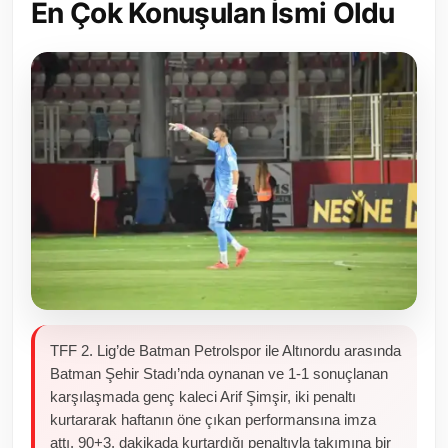
En Çok Konuşulan İsmi Oldu
Toplum ve Yaşam
Sivil Toplum Kuruluşları
Kamu Kurumları ve Üst Kurullar
Resmi Reklamlar
TFF 2. Lig’de Batman Petrolspor ile Altınordu arasında
Batman Şehir Stadı’nda oynanan ve 1-1 sonuçlanan
karşılaşmada genç kaleci Arif Şimşir, iki penaltı
kurtararak haftanın öne çıkan performansına imza
attı. 90+3. dakikada kurtardığı penaltıyla takımına bir