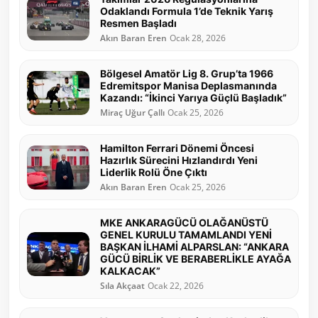
Odaklandı Formula 1’de Teknik Yarış
Resmen Başladı
Akın Baran Eren
Ocak 28, 2026
Bölgesel Amatör Lig 8. Grup’ta 1966
Edremitspor Manisa Deplasmanında
Kazandı: “İkinci Yarıya Güçlü Başladık”
Miraç Uğur Çallı
Ocak 25, 2026
Hamilton Ferrari Dönemi Öncesi
Hazırlık Sürecini Hızlandırdı Yeni
Liderlik Rolü Öne Çıktı
Akın Baran Eren
Ocak 25, 2026
MKE ANKARAGÜCÜ OLAĞANÜSTÜ
GENEL KURULU TAMAMLANDI YENİ
BAŞKAN İLHAMİ ALPARSLAN: “ANKARA
GÜCÜ BİRLİK VE BERABERLİKLE AYAĞA
KALKACAK”
Sıla Akçaat
Ocak 22, 2026