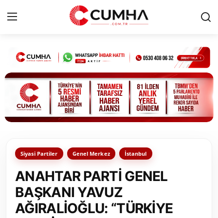
Kurumsal
Cumhurbaşkanlığı
Bakanlıklar
TBMM
Siyasi Partiler
Genel Merkez
İstanbul
Siyasi Partiler
ANAHTAR PARTİ GENEL
Yerel Yönetimler
BAŞKANI YAVUZ
AĞIRALİOĞLU: “TÜRKİYE
Mülki İdare