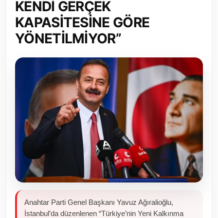
KENDİ GERÇEK
Toplum ve Yaşam
KAPASİTESİNE GÖRE
YÖNETİLMİYOR”
Sivil Toplum Kuruluşları
Kamu Kurumları ve Üst Kurullar
Resmi Reklamlar
Anahtar Parti Genel Başkanı Yavuz Ağıralioğlu,
İstanbul’da düzenlenen “Türkiye’nin Yeni Kalkınma