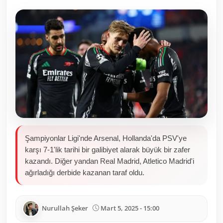
Toplum ve Yaşam
Sivil Toplum Kuruluşları
Kamu Kurumları ve Üst Kurullar
Resmi Reklamlar
Şampiyonlar Ligi'nde Arsenal, Hollanda'da PSV'ye
karşı 7-1'lik tarihi bir galibiyet alarak büyük bir zafer
kazandı. Diğer yandan Real Madrid, Atletico Madrid'i
ağırladığı derbide kazanan taraf oldu.
Nurullah Şeker
Mart 5, 2025 - 15:00