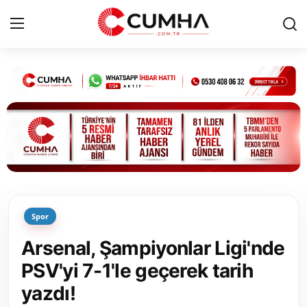
Kurumsal
Cumhurbaşkanlığı
Bakanlıklar
TBMM
Spor
Siyasi Partiler
Arsenal, Şampiyonlar Ligi'nde
Yerel Yönetimler
PSV'yi 7-1'le geçerek tarih
yazdı!
Mülki İdare