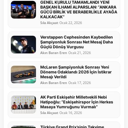
GENEL KURULU TAMAMLANDI YENİ
BAŞKAN İLHAMİ ALPARSLAN: “ANKARA
GÜCÜ BİRLİK VE BERABERLİKLE AYAĞA
KALKACAK”
Sıla Akçaat
Ocak 22, 2026
Verstappen Cephesinden Kaybedilen
Şampiyonluk Sonrası Net Mesaj Daha
Güçlü Dönüş Vurgusu
Akın Baran Eren
Ocak 21, 2026
McLaren Şampiyonluk Sonrası Yeni
Döneme Odaklandı 2026 İçin İstikrar
Mesajı Verildi
Akın Baran Eren
Ocak 17, 2026
AK Parti Eskişehir Milletvekili Nebi
Hatipoğlu: “Eskişehirspor İçin Herkes
Masaya Yumruğunu Vurmalı”
Sıla Akçaat
Ocak 16, 2026
Türkiye Grand Prix’sinin Takvime