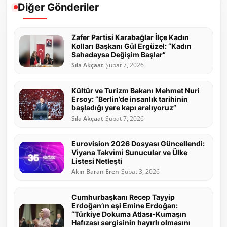
Diğer Gönderiler
Zafer Partisi Karabağlar İlçe Kadın
Kolları Başkanı Gül Ergüzel: “Kadın
Sahadaysa Değişim Başlar”
Sıla Akçaat
Şubat 7, 2026
Kültür ve Turizm Bakanı Mehmet Nuri
Ersoy: “Berlin’de insanlık tarihinin
başladığı yere kapı aralıyoruz”
Sıla Akçaat
Şubat 7, 2026
Eurovision 2026 Dosyası Güncellendi:
Viyana Takvimi Sunucular ve Ülke
Listesi Netleşti
Akın Baran Eren
Şubat 3, 2026
Cumhurbaşkanı Recep Tayyip
Erdoğan’ın eşi Emine Erdoğan:
“Türkiye Dokuma Atlası-Kumaşın
Hafızası sergisinin hayırlı olmasını