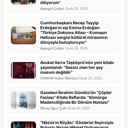
diliyorum”
Ayşegül Çalışır
Ocak 29, 2026
Cumhurbaşkanı Recep Tayyip
Erdoğan’ın eşi Emine Erdoğan:
“Türkiye Dokuma Atlası – Kumaşın
Hafızası sergisi kültürel mirasımızı
dünyayla buluşturuyor”
Ayşegül Çalışır
Ocak 28, 2026
Avukat Serra Taşköprü’nün yeni kitabı
yayımlandı: “Sessiz olan her şey
masum değildir”
CUMHA Haber Merkezi
Ocak 25, 2026
Gazeteci İbrahim Gündüz’ün “Çöpler
Faciası” Kitabı Raflarda: “Sömürge
Madenciliğinde Bir Dönüm Noktası”
Miraç Uğur Çallı
Ocak 20, 2026
“Nâzım’ın Rüyâsı” Gösterisi Seyirciyle
Buluştu Nazım Hikmet Doğumunun