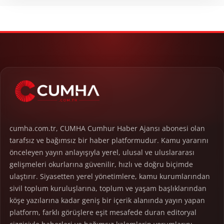
cumha.com.tr, CUMHA Cumhur Haber Ajansı abonesi olan
tarafsız ve bağımsız bir haber platformudur. Kamu yararını
önceleyen yayın anlayışıyla yerel, ulusal ve uluslararası
gelişmeleri okurlarına güvenilir, hızlı ve doğru biçimde
ulaştırır. Siyasetten yerel yönetimlere, kamu kurumlarından
sivil toplum kuruluşlarına, toplum ve yaşam başlıklarından
köşe yazılarına kadar geniş bir içerik alanında yayın yapan
platform, farklı görüşlere eşit mesafede duran editoryal