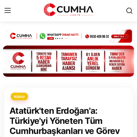
Kurumsal
Cumhurbaşkanlığı
Bakanlıklar
TBMM
Kültür
Siyasi Partiler
Atatürk'ten Erdoğan'a:
Yerel Yönetimler
Türkiye'yi Yöneten Tüm
Cumhurbaşkanları ve Görev
Mülki İdare