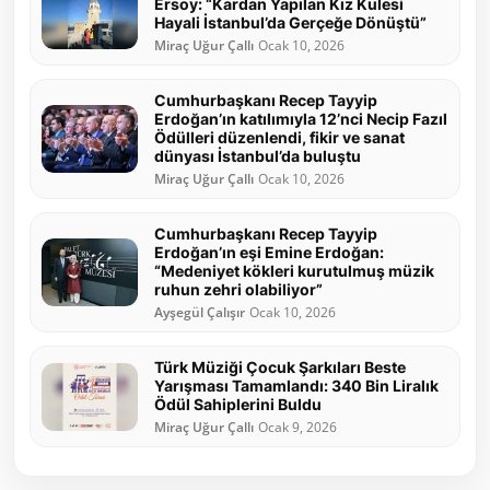
Ersoy: “Kardan Yapılan Kız Kulesi
Hayali İstanbul’da Gerçeğe Dönüştü”
Miraç Uğur Çallı
Ocak 10, 2026
Cumhurbaşkanı Recep Tayyip
Erdoğan’ın katılımıyla 12’nci Necip Fazıl
Ödülleri düzenlendi, fikir ve sanat
dünyası İstanbul’da buluştu
Miraç Uğur Çallı
Ocak 10, 2026
Cumhurbaşkanı Recep Tayyip
Erdoğan’ın eşi Emine Erdoğan:
“Medeniyet kökleri kurutulmuş müzik
ruhun zehri olabiliyor”
Ayşegül Çalışır
Ocak 10, 2026
Türk Müziği Çocuk Şarkıları Beste
Yarışması Tamamlandı: 340 Bin Liralık
Ödül Sahiplerini Buldu
Miraç Uğur Çallı
Ocak 9, 2026