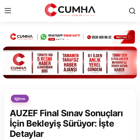
Kurumsal
Cumhurbaşkanlığı
Bakanlıklar
TBMM
Eğitim
Siyasi Partiler
AUZEF Final Sınav Sonuçları
Yerel Yönetimler
İçin Bekleyiş Sürüyor: İşte
Detaylar
Mülki İdare