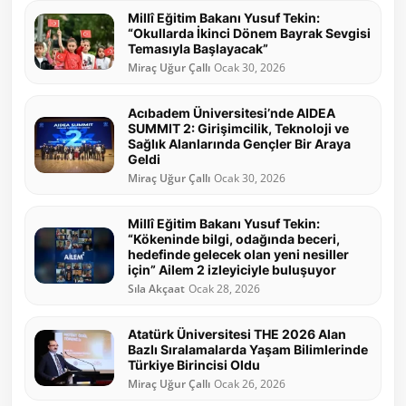
Millî Eğitim Bakanı Yusuf Tekin:
“Okullarda İkinci Dönem Bayrak Sevgisi
Temasıyla Başlayacak”
Miraç Uğur Çallı
Ocak 30, 2026
Acıbadem Üniversitesi’nde AIDEA
SUMMIT 2: Girişimcilik, Teknoloji ve
Sağlık Alanlarında Gençler Bir Araya
Geldi
Miraç Uğur Çallı
Ocak 30, 2026
Millî Eğitim Bakanı Yusuf Tekin:
“Kökeninde bilgi, odağında beceri,
hedefinde gelecek olan yeni nesiller
için” Ailem 2 izleyiciyle buluşuyor
Sıla Akçaat
Ocak 28, 2026
Atatürk Üniversitesi THE 2026 Alan
Bazlı Sıralamalarda Yaşam Bilimlerinde
Türkiye Birincisi Oldu
Miraç Uğur Çallı
Ocak 26, 2026