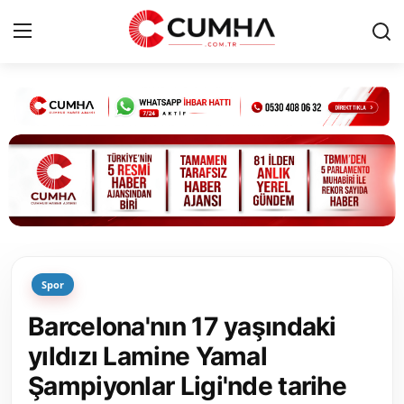
Kurumsal
Cumhurbaşkanlığı
Bakanlıklar
TBMM
Spor
Siyasi Partiler
Barcelona'nın 17 yaşındaki
Yerel Yönetimler
yıldızı Lamine Yamal
Şampiyonlar Ligi'nde tarihe
Mülki İdare