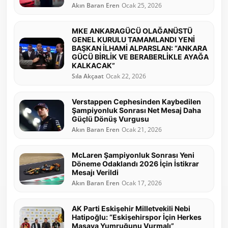
Akın Baran Eren
Ocak 25, 2026
MKE ANKARAGÜCÜ OLAĞANÜSTÜ
GENEL KURULU TAMAMLANDI YENİ
BAŞKAN İLHAMİ ALPARSLAN: “ANKARA
GÜCÜ BİRLİK VE BERABERLİKLE AYAĞA
KALKACAK”
Sıla Akçaat
Ocak 22, 2026
Verstappen Cephesinden Kaybedilen
Şampiyonluk Sonrası Net Mesaj Daha
Güçlü Dönüş Vurgusu
Akın Baran Eren
Ocak 21, 2026
McLaren Şampiyonluk Sonrası Yeni
Döneme Odaklandı 2026 İçin İstikrar
Mesajı Verildi
Akın Baran Eren
Ocak 17, 2026
AK Parti Eskişehir Milletvekili Nebi
Hatipoğlu: “Eskişehirspor İçin Herkes
Masaya Yumruğunu Vurmalı”