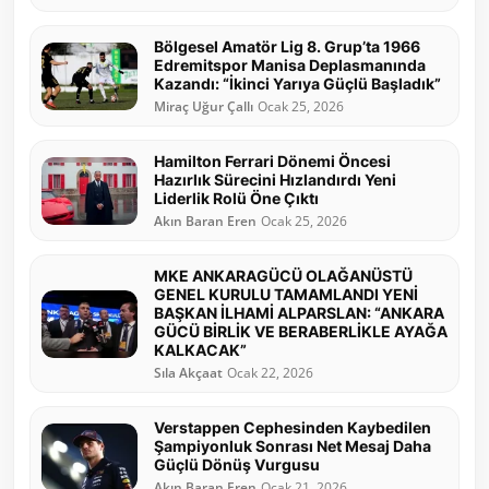
Bölgesel Amatör Lig 8. Grup’ta 1966
Edremitspor Manisa Deplasmanında
Kazandı: “İkinci Yarıya Güçlü Başladık”
Miraç Uğur Çallı
Ocak 25, 2026
Hamilton Ferrari Dönemi Öncesi
Hazırlık Sürecini Hızlandırdı Yeni
Liderlik Rolü Öne Çıktı
Akın Baran Eren
Ocak 25, 2026
MKE ANKARAGÜCÜ OLAĞANÜSTÜ
GENEL KURULU TAMAMLANDI YENİ
BAŞKAN İLHAMİ ALPARSLAN: “ANKARA
GÜCÜ BİRLİK VE BERABERLİKLE AYAĞA
KALKACAK”
Sıla Akçaat
Ocak 22, 2026
Verstappen Cephesinden Kaybedilen
Şampiyonluk Sonrası Net Mesaj Daha
Güçlü Dönüş Vurgusu
Akın Baran Eren
Ocak 21, 2026