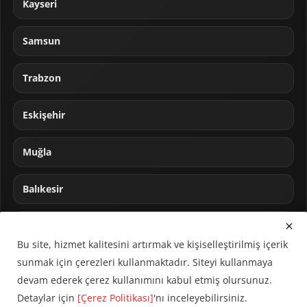
Kayseri
Samsun
Trabzon
Eskişehir
Muğla
Balıkesir
Sakarya
Bu site, hizmet kalitesini artırmak ve kişiselleştirilmiş içerik
sunmak için çerezleri kullanmaktadır. Siteyi kullanmaya
devam ederek çerez kullanımını kabul etmiş olursunuz.
Detaylar için
[Çerez Politikası]
'nı inceleyebilirsiniz.