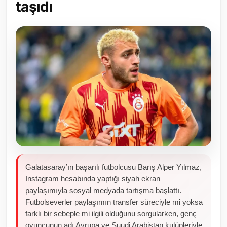
taşıdı
Toplum ve Yaşam
Sivil Toplum Kuruluşları
Kamu Kurumları ve Üst Kurullar
Resmi Reklamlar
Galatasaray’ın başarılı futbolcusu Barış Alper Yılmaz,
Instagram hesabında yaptığı siyah ekran
paylaşımıyla sosyal medyada tartışma başlattı.
Futbolseverler paylaşımın transfer süreciyle mi yoksa
farklı bir sebeple mi ilgili olduğunu sorgularken, genç
oyuncunun adı Avrupa ve Suudi Arabistan kulüpleriyle