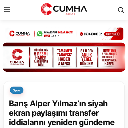
Kurumsal
Cumhurbaşkanlığı
Bakanlıklar
TBMM
Spor
Siyasi Partiler
Barış Alper Yılmaz’ın siyah
Yerel Yönetimler
ekran paylaşımı transfer
iddialarını yeniden gündeme
Mülki İdare