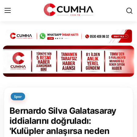
Kurumsal
Cumhurbaşkanlığı
Bakanlıklar
TBMM
Spor
Siyasi Partiler
Bernardo Silva Galatasaray
Yerel Yönetimler
iddialarını doğruladı:
'Kulüpler anlaşırsa neden
Mülki İdare