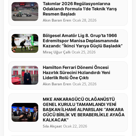
Takımlar 2026 Regülasyonlarına
Odaklandı Formula 1’de Teknik Yarış
Resmen Başladı
Akın Baran Eren
Ocak 28, 2026
Bölgesel Amatör Lig 8. Grup’ta 1966
Edremitspor Manisa Deplasmanında
Kazandı: “İkinci Yarıya Güçlü Başladık”
Miraç Uğur Çallı
Ocak 25, 2026
Hamilton Ferrari Dönemi Öncesi
Hazırlık Sürecini Hızlandırdı Yeni
Liderlik Rolü Öne Çıktı
Akın Baran Eren
Ocak 25, 2026
MKE ANKARAGÜCÜ OLAĞANÜSTÜ
GENEL KURULU TAMAMLANDI YENİ
BAŞKAN İLHAMİ ALPARSLAN: “ANKARA
GÜCÜ BİRLİK VE BERABERLİKLE AYAĞA
KALKACAK”
Sıla Akçaat
Ocak 22, 2026