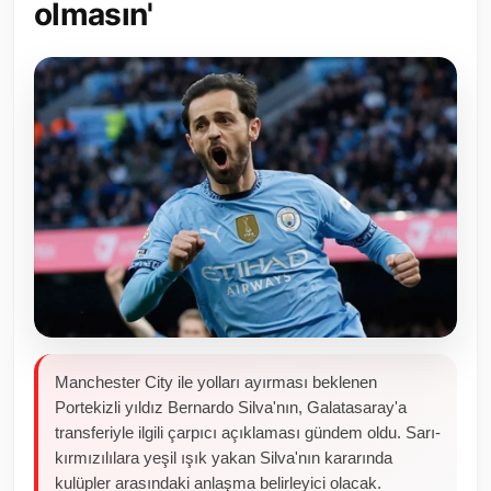
olmasın'
Toplum ve Yaşam
Sivil Toplum Kuruluşları
Kamu Kurumları ve Üst Kurullar
Resmi Reklamlar
Manchester City ile yolları ayırması beklenen
Portekizli yıldız Bernardo Silva'nın, Galatasaray'a
transferiyle ilgili çarpıcı açıklaması gündem oldu. Sarı-
kırmızılılara yeşil ışık yakan Silva'nın kararında
kulüpler arasındaki anlaşma belirleyici olacak.