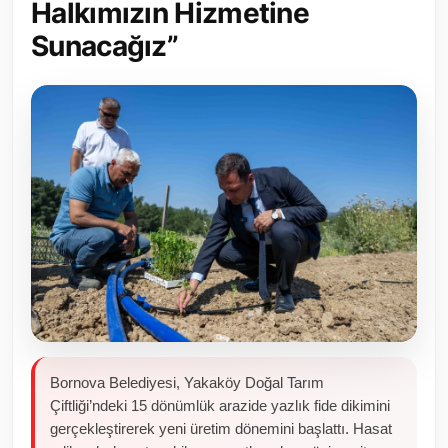
Halkımızın Hizmetine
Toplum ve Yaşam
Sunacağız”
Sivil Toplum Kuruluşları
Kamu Kurumları ve Üst Kurullar
Resmi Reklamlar
Bornova Belediyesi, Yakaköy Doğal Tarım
Çiftliği’ndeki 15 dönümlük arazide yazlık fide dikimini
gerçekleştirerek yeni üretim dönemini başlattı. Hasat