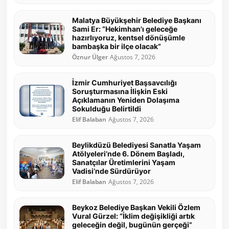
Malatya Büyükşehir Belediye Başkanı
Sami Er: “Hekimhan'ı geleceğe
hazırlıyoruz, kentsel dönüşümle
bambaşka bir ilçe olacak”
Öznur Ülger
Ağustos 7, 2026
İzmir Cumhuriyet Başsavcılığı
Soruşturmasına İlişkin Eski
Açıklamanın Yeniden Dolaşıma
Sokulduğu Belirtildi
Elif Balaban
Ağustos 7, 2026
Beylikdüzü Belediyesi Sanatla Yaşam
Atölyeleri’nde 6. Dönem Başladı,
Sanatçılar Üretimlerini Yaşam
Vadisi’nde Sürdürüyor
Elif Balaban
Ağustos 7, 2026
Beykoz Belediye Başkan Vekili Özlem
Vural Gürzel: “İklim değişikliği artık
geleceğin değil, bugünün gerçeği”