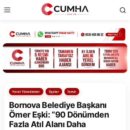
Kurumsal
Cumhurbaşkanlığı
Bakanlıklar
TBMM
Yerel Yönetimler
İlçeler
İzmir
Siyasi Partiler
Bornova Belediye Başkanı
Yerel Yönetimler
Ömer Eşki: “90 Dönümden
Fazla Atıl Alanı Daha
Mülki İdare