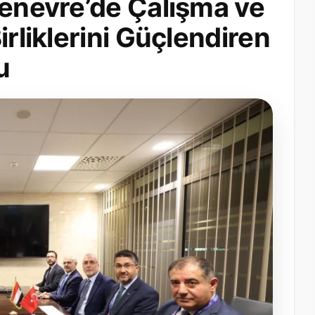
Cenevre’de Çalışma ve
irliklerini Güçlendiren
u