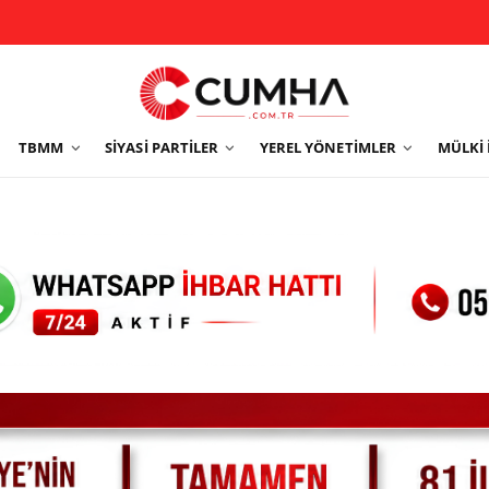
TBMM
SIYASI PARTILER
YEREL YÖNETIMLER
MÜLKI 