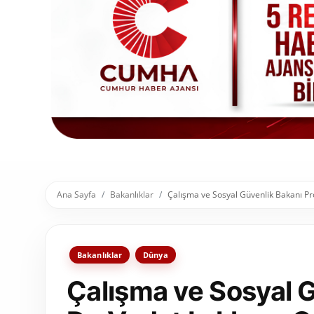
Toplum ve Yaşam
Sivil Toplum Kuruluşları
Kamu Kurumları ve Üst Kurullar
Resmi Reklamlar
Ana Sayfa
Bakanlıklar
Çalışma ve Sosyal Güvenlik Bakanı Pro
Bakanlıklar
Dünya
Çalışma ve Sosyal G