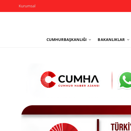
Kurumsal
Kurumsal
CUMHURBAŞKANLIĞI
BAKANLIKLAR
Cumhurbaşkanlığı
Bakanlıklar
TBMM
Siyasi Partiler
Yerel Yönetimler
Mülki İdare