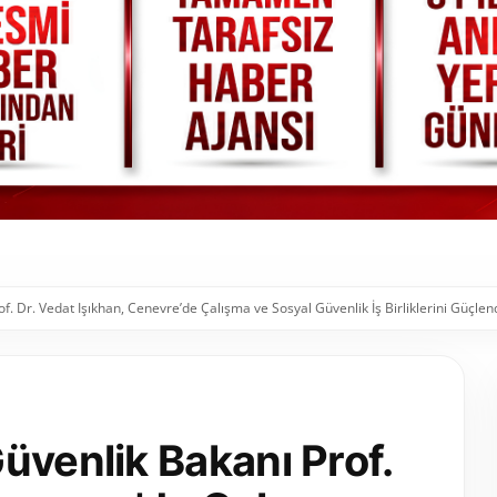
f. Dr. Vedat Işıkhan, Cenevre’de Çalışma ve Sosyal Güvenlik İş Birliklerini Güçl
üvenlik Bakanı Prof.