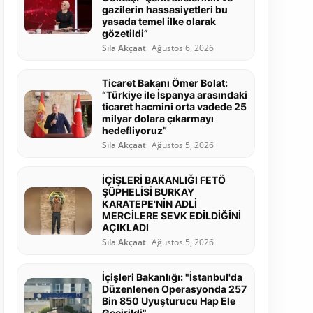
gazilerin hassasiyetleri bu
yasada temel ilke olarak
gözetildi”
Sıla Akçaat
Ağustos 6, 2026
Ticaret Bakanı Ömer Bolat:
“Türkiye ile İspanya arasındaki
ticaret hacmini orta vadede 25
milyar dolara çıkarmayı
hedefliyoruz”
Sıla Akçaat
Ağustos 5, 2026
İÇİŞLERİ BAKANLIĞI FETÖ
ŞÜPHELİSİ BURKAY
KARATEPE'NİN ADLİ
MERCİLERE SEVK EDİLDİĞİNİ
AÇIKLADI
Sıla Akçaat
Ağustos 5, 2026
İçişleri Bakanlığı: "İstanbul'da
Düzenlenen Operasyonda 257
Bin 850 Uyuşturucu Hap Ele
Geçirildi"