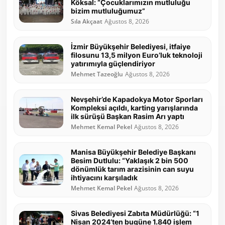
Köksal: “Çocuklarımızın mutluluğu
bizim mutluluğumuz”
Sıla Akçaat
Ağustos 8, 2026
İzmir Büyükşehir Belediyesi, itfaiye
filosunu 13,5 milyon Euro’luk teknoloji
yatırımıyla güçlendiriyor
Mehmet Tazeoğlu
Ağustos 8, 2026
Nevşehir’de Kapadokya Motor Sporları
Kompleksi açıldı, karting yarışlarında
ilk sürüşü Başkan Rasim Arı yaptı
Mehmet Kemal Pekel
Ağustos 8, 2026
Manisa Büyükşehir Belediye Başkanı
Besim Dutlulu: “Yaklaşık 2 bin 500
dönümlük tarım arazisinin can suyu
ihtiyacını karşıladık
Mehmet Kemal Pekel
Ağustos 8, 2026
Sivas Belediyesi Zabıta Müdürlüğü: “1
Nisan 2024’ten bugüne 1.840 işlem