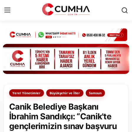
Kurumsal
Cumhurbaşkanlığı
Bakanlıklar
TBMM
Yerel Yönetimler
Büyükşehir ve İller
Samsun
Siyasi Partiler
Canik Belediye Başkanı
Yerel Yönetimler
İbrahim Sandıkçı: “Canik'te
gençlerimizin sınav başvuru
Mülki İdare