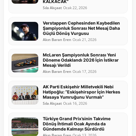
KALKACAK”
Sıla Akçaat
Ocak 22, 2026
Verstappen Cephesinden Kaybedilen
Şampiyonluk Sonrası Net Mesaj Daha
Güçlü Dönüş Vurgusu
Akın Baran Eren
Ocak 21, 2026
McLaren Şampiyonluk Sonrası Yeni
Döneme Odaklandı 2026 İçin İstikrar
Mesajı Verildi
Akın Baran Eren
Ocak 17, 2026
AK Parti Eskişehir Milletvekili Nebi
Hatipoğlu: “Eskişehirspor İçin Herkes
Masaya Yumruğunu Vurmalı”
Sıla Akçaat
Ocak 16, 2026
Türkiye Grand Prix’sinin Takvime
Dönüş İhtimali Ocak Ayında da
Gündemde Kalmayı Sürdürdü
Akın Baran Eren
Ocak 13, 2026