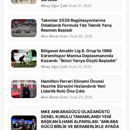
Miraç Uğur Çallı
Ocak 31, 2026
Takımlar 2026 Regülasyonlarına
Odaklandı Formula 1’de Teknik Yarış
Resmen Başladı
Akın Baran Eren
Ocak 28, 2026
Bölgesel Amatör Lig 8. Grup’ta 1966
Edremitspor Manisa Deplasmanında
Kazandı: “İkinci Yarıya Güçlü Başladık”
Miraç Uğur Çallı
Ocak 25, 2026
Hamilton Ferrari Dönemi Öncesi
Hazırlık Sürecini Hızlandırdı Yeni
Liderlik Rolü Öne Çıktı
Akın Baran Eren
Ocak 25, 2026
MKE ANKARAGÜCÜ OLAĞANÜSTÜ
GENEL KURULU TAMAMLANDI YENİ
BAŞKAN İLHAMİ ALPARSLAN: “ANKARA
GÜCÜ BİRLİK VE BERABERLİKLE AYAĞA