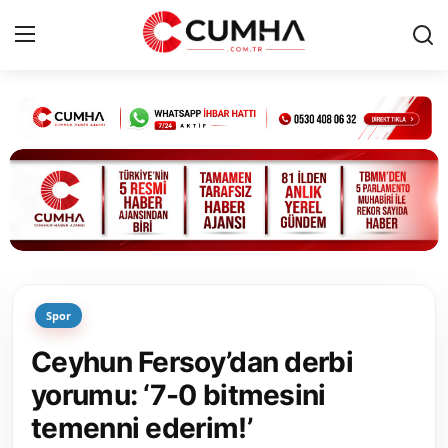
Kurumsal
Cumhurbaşkanlığı
Bakanlıklar
TBMM
Spor
Siyasi Partiler
Ceyhun Fersoy’dan derbi
Yerel Yönetimler
yorumu: ‘7-0 bitmesini
temenni ederim!’
Mülki İdare