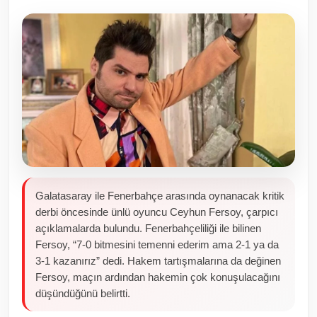
Toplum ve Yaşam
Sivil Toplum Kuruluşları
Kamu Kurumları ve Üst Kurullar
Resmi Reklamlar
Galatasaray ile Fenerbahçe arasında oynanacak kritik
derbi öncesinde ünlü oyuncu Ceyhun Fersoy, çarpıcı
açıklamalarda bulundu. Fenerbahçeliliği ile bilinen
Fersoy, “7-0 bitmesini temenni ederim ama 2-1 ya da
3-1 kazanırız” dedi. Hakem tartışmalarına da değinen
Fersoy, maçın ardından hakemin çok konuşulacağını
düşündüğünü belirtti.