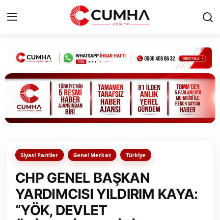
Kurumsal
Cumhurbaşkanlığı
Bakanlıklar
TBMM
Siyasi Partiler
Genel Merkez
Türkiye
Siyasi Partiler
CHP GENEL BAŞKAN
Yerel Yönetimler
YARDIMCISI YILDIRIM KAYA:
“YÖK, DEVLET
Mülki İdare