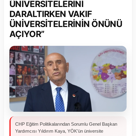
ÜNİVERSİTELERİNİ
Toplum ve Yaşam
DARALTIRKEN VAKIF
ÜNİVERSİTELERİNİN ÖNÜNÜ
Sivil Toplum Kuruluşları
AÇIYOR”
Kamu Kurumları ve Üst Kurullar
Resmi Reklamlar
CHP Eğitim Politikalarından Sorumlu Genel Başkan
Yardımcısı Yıldırım Kaya, YÖK’ün üniversite