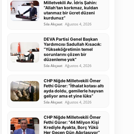
Milletvekili Av. İdris Şahin:
“Allah’tan korkmaz, kuldan
utanmaz bir ücret düzeni
kurdunuz”
Sıla Akçaat
Ağustos 4, 2026
DEVA Partisi Genel Başkan
Yardımcısı Sadullah Kısacık:
“Yükseköğretimin temel
sorunlarını çözen bir
düzenleme yok”
Sıla Akçaat
Ağustos 4, 2026
CHP Niğde Milletvekili Ömer
Fethi Gürer: “İthalat kotası altı
ayda doldu, gemilerle hayvan
geliyor ama et yine lüks”
Sıla Akçaat
Ağustos 4, 2026
CHP Niğde Milletvekili Ömer
Fethi Gürer: “44 Milyon Kişi
Krediyle Ayakta, Borç Yükü
Her Geçen Gün Ağırlaşıyor”