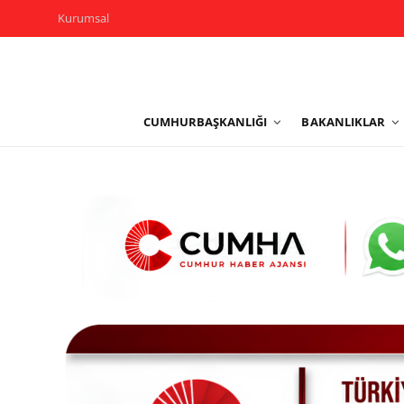
Kurumsal
Kurumsal
CUMHURBAŞKANLIĞI
BAKANLIKLAR
Cumhurbaşkanlığı
Bakanlıklar
TBMM
Siyasi Partiler
Yerel Yönetimler
Mülki İdare