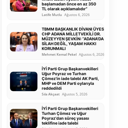
başlamadan önce en az 350
TL olarak açıklamalıdır”
Latife Mutlu
Ağustos 6, 2026
TBMM BAŞKANLIK DİVANI ÜYESİ
CHP ADANA MİLLETVEKİLİ DR.
MÜZEYYEN ŞEVKİN: “ADANA'DA
SİLAH DEĞİL, YAŞAM HAKKI
KORUNMALI
Mehmet Kemal Pekel
Ağustos 6, 2026
İYİ Parti Grup Başkanvekilleri
Uğur Poyraz ve Turhan
Çömez'in iade talebi AK Parti,
MHP ve DEM Parti oylarıyla
reddedildi
Sıla Akçaat
Ağustos 5, 2026
İYİ Parti Grup Başkanvekilleri
Turhan Çömez ve Uğur
Poyraz'dan süreç yasası
teklifine iade talebi