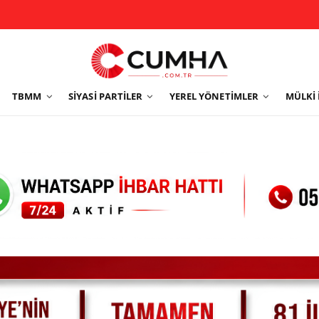
TBMM
SIYASI PARTILER
YEREL YÖNETIMLER
MÜLKI 