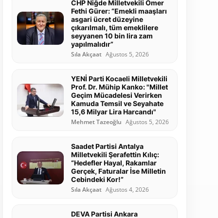
CHP Niğde Milletvekili Ömer
Fethi Gürer: “Emekli maaşları
asgari ücret düzeyine
çıkarılmalı, tüm emeklilere
seyyanen 10 bin lira zam
yapılmalıdır”
Sıla Akçaat
Ağustos 5, 2026
YENİ Parti Kocaeli Milletvekili
Prof. Dr. Mühip Kanko: "Millet
Geçim Mücadelesi Verirken
Kamuda Temsil ve Seyahate
15,6 Milyar Lira Harcandı"
Mehmet Tazeoğlu
Ağustos 5, 2026
Saadet Partisi Antalya
Milletvekili Şerafettin Kılıç:
“Hedefler Hayal, Rakamlar
Gerçek, Faturalar İse Milletin
Cebindeki Kor!”
Sıla Akçaat
Ağustos 4, 2026
DEVA Partisi Ankara