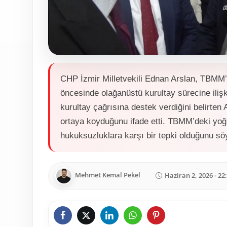
CHP İzmir Milletvekili Ednan Arslan, TBMM’
öncesinde olağanüstü kurultay sürecine ilişk
kurultay çağrısına destek verdiğini belirten
ortaya koyduğunu ifade etti. TBMM’deki yoğu
hukuksuzluklara karşı bir tepki olduğunu söy
Mehmet Kemal Pekel
Haziran 2, 2026 - 22