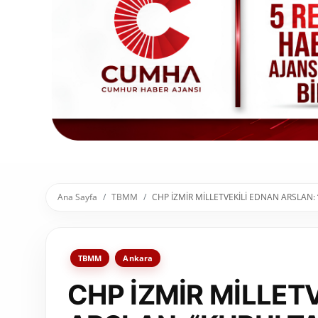
Toplum ve Yaşam
Sivil Toplum Kuruluşları
Kamu Kurumları ve Üst Kurullar
Resmi Reklamlar
Ana Sayfa
TBMM
CHP İZMİR MİLLETVEKİLİ EDNAN ARSLAN:
TBMM
Ankara
CHP İZMİR MİLLET