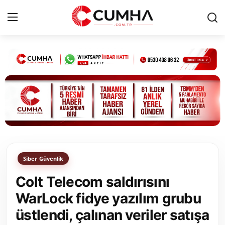
Kurumsal
Cumhurbaşkanlığı
Bakanlıklar
TBMM
Siber Güvenlik
Siyasi Partiler
Colt Telecom saldırısını
Yerel Yönetimler
WarLock fidye yazılım grubu
üstlendi, çalınan veriler satışa
Mülki İdare