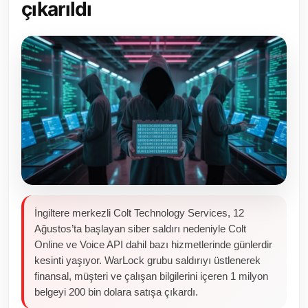
çıkarıldı
Toplum ve Yaşam
Sivil Toplum Kuruluşları
Kamu Kurumları ve Üst Kurullar
Resmi Reklamlar
İngiltere merkezli Colt Technology Services, 12
Ağustos’ta başlayan siber saldırı nedeniyle Colt
Online ve Voice API dahil bazı hizmetlerinde günlerdir
kesinti yaşıyor. WarLock grubu saldırıyı üstlenerek
finansal, müşteri ve çalışan bilgilerini içeren 1 milyon
belgeyi 200 bin dolara satışa çıkardı.