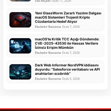
Sıla Akçaat
Ocak 11, 2026
Yeni GlassWorm Zararlı Yazılım Dalgası
macOS Sistemleri Trojenli Kripto
Cüzdanlarla Hedef Alıyor
Ebubekir Bastama
Ocak 7, 2026
macOS’te Kritik TCC Açığı Gündemde:
CVE-2025-43530 ile Hassas Verilere
İzinsiz Erişim Mümkün
Ebubekir Bastama
Ocak 7, 2026
Dark Web Informer NordVPN iddiasını
duyurdu: “Salesforce veritabanı ve API
anahtarları sızdırıldı”
Ebubekir Bastama
Ocak 5, 2026