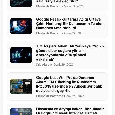
saldırısıyla ele geçirildi”
Ebubekir Bastama
Şubat 3, 2026
Google Hesap Kurtarma Açığı Ortaya
Çıktı: Herhangi Bir Kullanıcının Telefon
Numarası Sızdırılabildi
Ebubekir Bastama
Ocak 29, 2026
T.C. İçişleri Bakanı Ali Yerlikaya: “Son 5
günde siber suçlara yönelik
operasyonlarda 200 şüpheli
yakalandı”
Sıla Akçaat
Ocak 29, 2026
Google Nest Wifi Pro’da Donanım
Alarmı EM Glitching ile Qualcomm
IPQ5018 üzerinde en yüksek ayrıcalık
seviyesi ele geçirildi
Ebubekir Bastama
Ocak 25, 2026
Ulaştırma ve Altyapı Bakanı Abdulkadir
Uraloğlu: “Güvenli İnternet Hizmeti