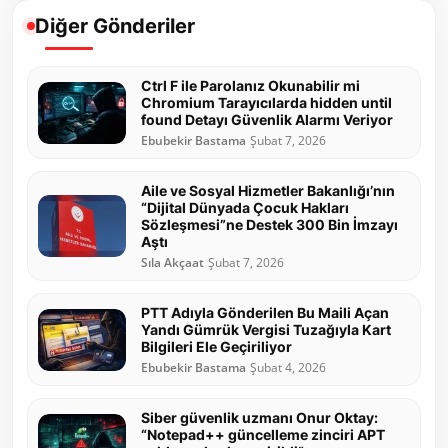
Diğer Gönderiler
Ctrl F ile Parolanız Okunabilir mi
Chromium Tarayıcılarda hidden until
found Detayı Güvenlik Alarmı Veriyor
Ebubekir Bastama
Şubat 7, 2026
Aile ve Sosyal Hizmetler Bakanlığı’nın
“Dijital Dünyada Çocuk Hakları
Sözleşmesi”ne Destek 300 Bin İmzayı
Aştı
Sıla Akçaat
Şubat 7, 2026
PTT Adıyla Gönderilen Bu Maili Açan
Yandı Gümrük Vergisi Tuzağıyla Kart
Bilgileri Ele Geçiriliyor
Ebubekir Bastama
Şubat 4, 2026
Siber güvenlik uzmanı Onur Oktay:
“Notepad++ güncelleme zinciri APT