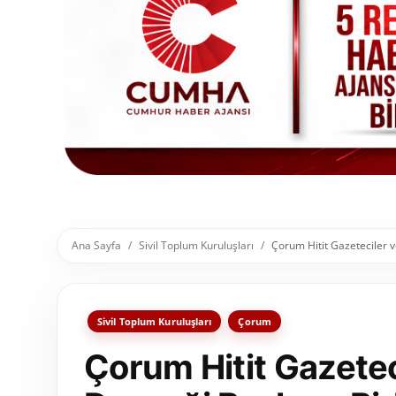
Toplum ve Yaşam
Sivil Toplum Kuruluşları
Kamu Kurumları ve Üst Kurullar
Resmi Reklamlar
Ana Sayfa
Sivil Toplum Kuruluşları
Çorum Hitit Gazeteciler 
Sivil Toplum Kuruluşları
Çorum
Çorum Hitit Gazetec