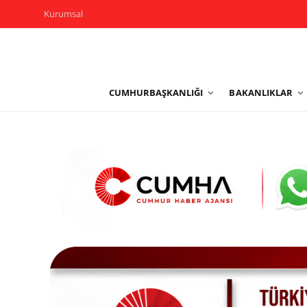
Kurumsal
Kurumsal
CUMHURBAŞKANLIĞI
BAKANLIKLAR
Cumhurbaşkanlığı
Bakanlıklar
TBMM
Siyasi Partiler
Yerel Yönetimler
Mülki İdare