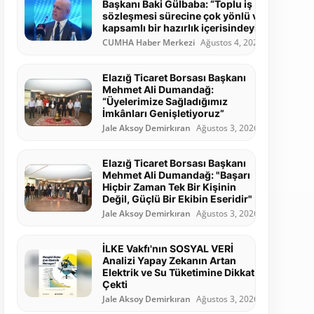
Başkanı Baki Gülbaba: “Toplu iş
sözleşmesi sürecine çok yönlü ve
kapsamlı bir hazırlık içerisindeyiz”
CUMHA Haber Merkezi
Ağustos 4, 2026
Elazığ Ticaret Borsası Başkanı
Mehmet Ali Dumandağ:
“Üyelerimize Sağladığımız
İmkânları Genişletiyoruz”
Jale Aksoy Demirkıran
Ağustos 3, 2026
Elazığ Ticaret Borsası Başkanı
Mehmet Ali Dumandağ: "Başarı
Hiçbir Zaman Tek Bir Kişinin
Değil, Güçlü Bir Ekibin Eseridir"
Jale Aksoy Demirkıran
Ağustos 3, 2026
İLKE Vakfı'nın SOSYAL VERİ
Analizi Yapay Zekanın Artan
Elektrik ve Su Tüketimine Dikkat
Çekti
Jale Aksoy Demirkıran
Ağustos 3, 2026