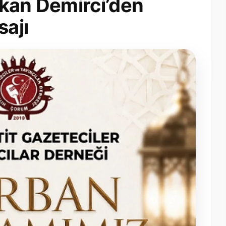
rkan Demirci’den
ajı