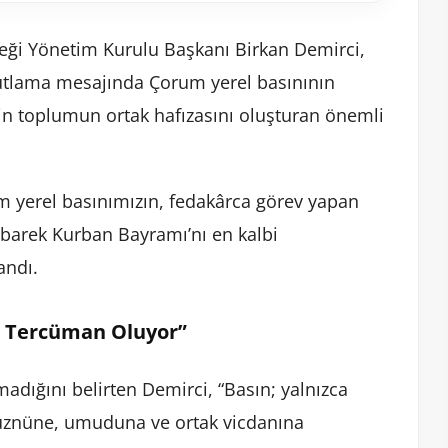
neği Yönetim Kurulu Başkanı Birkan Demirci,
utlama mesajında Çorum yerel basınının
in toplumun ortak hafızasını oluşturan önemli
m yerel basınımızın, fedakârca görev yapan
barek Kurban Bayramı’nı en kalbi
andı.
a Tercüman Oluyor”
madığını belirten Demirci, “Basın; yalnızca
hüznüne, umuduna ve ortak vicdanına