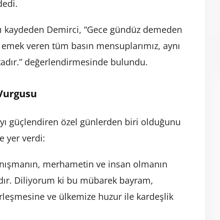
dedi.
ığını kaydeden Demirci, “Gece gündüz demeden
in emek veren tüm basın mensuplarımız, aynı
tadır.” değerlendirmesinde bulundu.
 Vurgusu
ı güçlendiren özel günlerden biri olduğunu
 yer verdi:
yanışmanın, merhametin ve insan olmanın
rdır. Diliyorum ki bu mübarek bayram,
irleşmesine ve ülkemize huzur ile kardeşlik