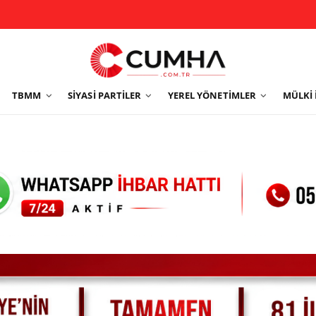
TBMM
SIYASI PARTILER
YEREL YÖNETIMLER
MÜLKI 