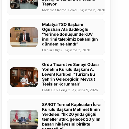
Taşıyor
Mehmet Kemal Pekel
Ağustos 6, 2026
Malatya TSO Başkanı
Oğuzhan Ata Sadıkoğlu:
“Yerinde dönüşümde KDV
indirimi talebimiz bakanlığın
gündemine alındı”
Öznur Ülger
Ağustos 5, 2026
Ordu Ticaret ve Sanayi Odası
Yönetim Kurulu Başkanı A.
Levent Karlıbel: “Turizm Bu
Şehrin Geleceğidir, Mevcut
Tesisler Korunmalı”
Fatih Can Cengiz
Ağustos 5, 2026
SAROT Termal Kaplıcaları İcra
Kurulu Başkanı Mehmet Emin
Yerdelen: “İlk 20 yılda güçlü
temeller attık, gelecek 20 yılın
başarı hikâyesini birlikte
yazacağız”