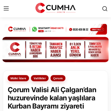
Kurumsal
Cumhurbaşkanlığı
Bakanlıklar
TBMM
Mülki İdare
Valilikler
Çorum
Siyasi Partiler
Çorum Valisi Ali Çalgan’dan
Yerel Yönetimler
huzurevinde kalan yaşlılara
Kurban Bayramı ziyareti
Mülki İdare