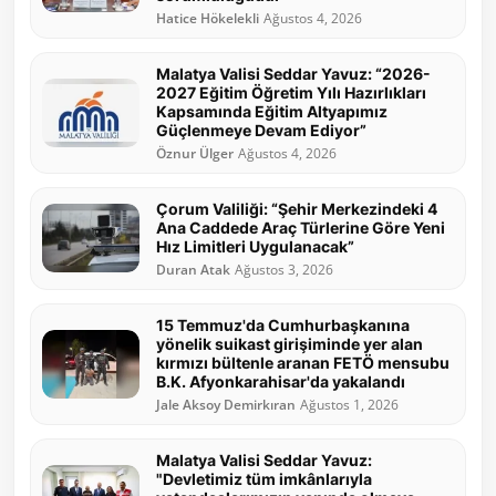
Hatice Hökelekli
Ağustos 4, 2026
Malatya Valisi Seddar Yavuz: “2026-
2027 Eğitim Öğretim Yılı Hazırlıkları
Kapsamında Eğitim Altyapımız
Güçlenmeye Devam Ediyor”
Öznur Ülger
Ağustos 4, 2026
Çorum Valiliği: “Şehir Merkezindeki 4
Ana Caddede Araç Türlerine Göre Yeni
Hız Limitleri Uygulanacak”
Duran Atak
Ağustos 3, 2026
15 Temmuz'da Cumhurbaşkanına
yönelik suikast girişiminde yer alan
kırmızı bültenle aranan FETÖ mensubu
B.K. Afyonkarahisar'da yakalandı
Jale Aksoy Demirkıran
Ağustos 1, 2026
Malatya Valisi Seddar Yavuz:
"Devletimiz tüm imkânlarıyla