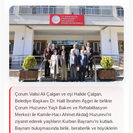
Toplum ve Yaşam
Sivil Toplum Kuruluşları
Kamu Kurumları ve Üst Kurullar
Resmi Reklamlar
Çorum Valisi Ali Çalgan ve eşi Halide Çalgan,
Belediye Başkanı Dr. Halil İbrahim Aşgın ile birlikte
Çorum Huzurevi Yaşlı Bakım ve Rehabilitasyon
Merkezi ile Kamile-Hacı Ahmet Akdağ Huzurevi’ni
ziyaret ederek yaşlıların Kurban Bayramı’nı kutladı.
Bayram buluşmasında birlik, beraberlik ve büyüklerin