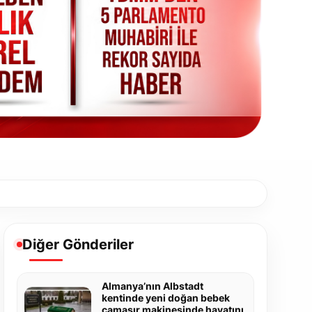
Diğer Gönderiler
Almanya’nın Albstadt
kentinde yeni doğan bebek
çamaşır makinesinde hayatını