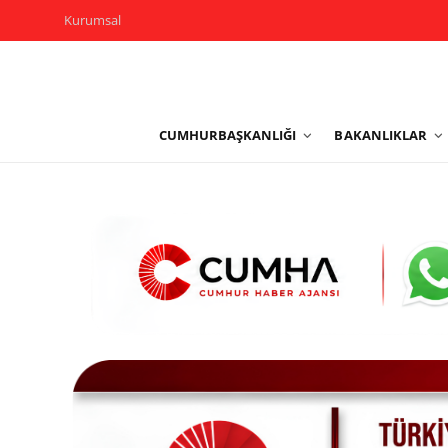
Kurumsal
Kurumsal
CUMHURBAŞKANLIĞI
BAKANLIKLAR
Cumhurbaşkanlığı
Bakanlıklar
TBMM
Siyasi Partiler
Yerel Yönetimler
Mülki İdare