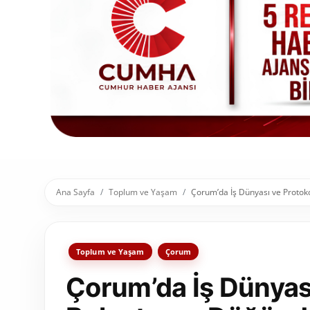
Toplum ve Yaşam
Sivil Toplum Kuruluşları
Kamu Kurumları ve Üst Kurullar
Resmi Reklamlar
Ana Sayfa
Toplum ve Yaşam
Çorum’da İş Dünyası ve Protok
Toplum ve Yaşam
Çorum
Çorum’da İş Dünyas