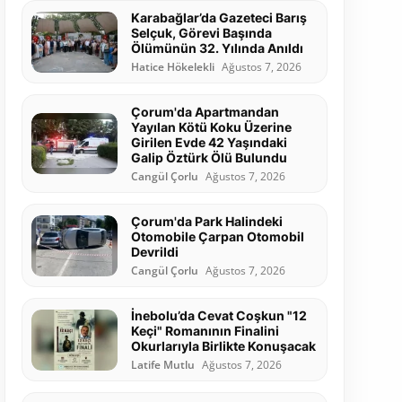
Karabağlar’da Gazeteci Barış
Selçuk, Görevi Başında
Ölümünün 32. Yılında Anıldı
Hatice Hökelekli
Ağustos 7, 2026
Çorum'da Apartmandan
Yayılan Kötü Koku Üzerine
Girilen Evde 42 Yaşındaki
Galip Öztürk Ölü Bulundu
Cangül Çorlu
Ağustos 7, 2026
Çorum'da Park Halindeki
Otomobile Çarpan Otomobil
Devrildi
Cangül Çorlu
Ağustos 7, 2026
İnebolu’da Cevat Coşkun "12
Keçi" Romanının Finalini
Okurlarıyla Birlikte Konuşacak
Latife Mutlu
Ağustos 7, 2026