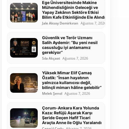
Ege Üniversitesinde Makine
Mühendisliğinin Geleceği ve
Yapay Zekânın Sektöre Etkisi
Bilim Kafe Etkinliğinde Ele Alındı
Jale Aksoy Demirkıran
Ağustos 7, 2026
Güvenlik ve Terör Uzmanı
Salih Aydemir: “Bu yeni nesil
casusluğu iyi anlamamız
gerekiyor”
Sıla Akçaat
Ağustos 7, 2026
Yüksek Mimar Elif Çamaş
Özatik: “İnsan hayatının
yalnızca kullanıcısı değil,
bilinçli mimarı hâline gelebilir”
Melek Şenol
Ağustos 7, 2026
Çorum-Ankara Kara Yolunda
Kaza: Refüjü Aşarak Karşı
Şeride Geçen Hafif Ticari
Araçta Anne ile Oğlu Yaralandı
Cangül Çorlu
Ağustos 7, 2026