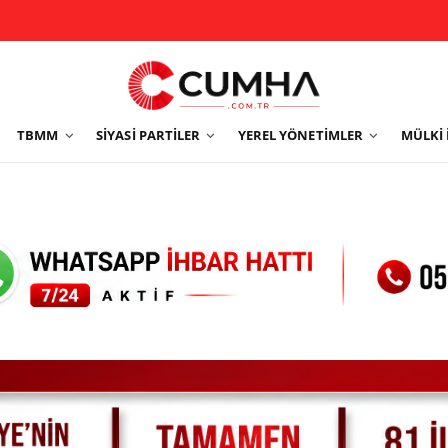
TBMM
SIYASI PARTILER
YEREL YÖNETIMLER
MÜLKI 