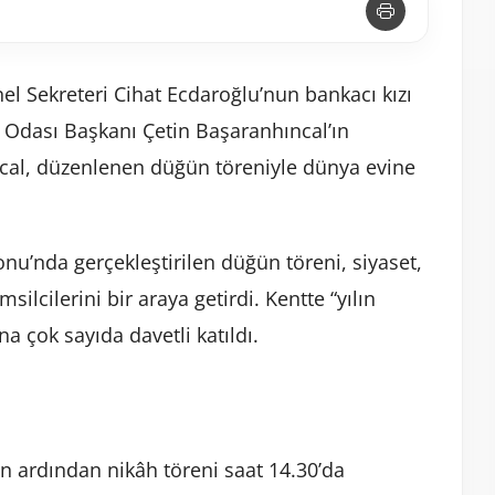
l Sekreteri Cihat Ecdaroğlu’nun bankacı kızı
i Odası Başkanı Çetin Başaranhıncal’ın
ncal, düzenlenen düğün töreniyle dünya evine
u’nda gerçekleştirilen düğün töreni, siyaset,
silcilerini bir araya getirdi. Kentte “yılın
a çok sayıda davetli katıldı.
n ardından nikâh töreni saat 14.30’da