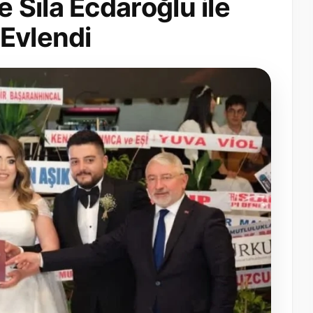
Sıla Ecdaroğlu ile
 Evlendi