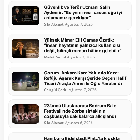
Güvenlik ve Terör Uzmanı Salih
Aydemir: “Bu yeni nesil casusluğu iyi
anlamamız gerekiyor”
Sıla Akçaat
Ağustos 7, 2026
Yüksek Mimar Elif Çamaş Özatik:
“İnsan hayatının yalnızca kullanıcısı
değil, bilinçli mimarı hâline gelebilir”
Melek Şenol
Ağustos 7, 2026
Çorum-Ankara Kara Yolunda Kaza:
Refüjü Aşarak Karşı Şeride Geçen Hafif
Ticari Araçta Anne ile Oğlu Yaralandı
Cangül Çorlu
Ağustos 7, 2026
23’üncü Uluslararası Bodrum Bale
Festivali’nde Zorba sirtakinin
coşkusuyla dakikalarca alkışlandı
Sıla Akçaat
Ağustos 6, 2026
Hamburg Eidelstedt Platz’ta kioskta