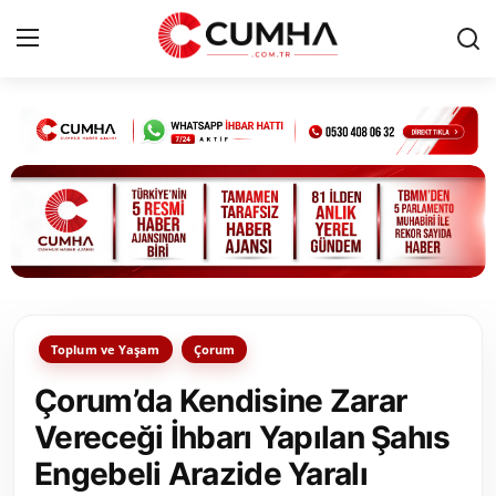
Kurumsal
Cumhurbaşkanlığı
Bakanlıklar
TBMM
Toplum ve Yaşam
Çorum
Siyasi Partiler
Çorum’da Kendisine Zarar
Yerel Yönetimler
Vereceği İhbarı Yapılan Şahıs
Engebeli Arazide Yaralı
Mülki İdare