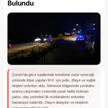
Bulundu
Toplum ve Yaşam
Sivil Toplum Kuruluşları
Kamu Kurumları ve Üst Kurullar
Resmi Reklamlar
Çorum’da gece saatlerinde kendisine zarar vereceği
yönünde ihbar yapılan M.K. için polis, itfaiye ve sağlık
ekipleri seferber oldu. Silimkent bölgesinde yürütülen
arama çalışmaları sırasında yaralı halde bulunan
şahıs, olay yerindeki ilk müdahalenin ardından
hastaneye kaldırıldı. Olayın detayları ve ekiplerin
çalışmaları dikkat çekti.