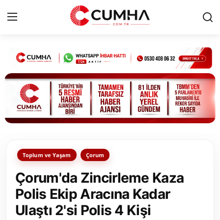
Kurumsal
Cumhurbaşkanlığı
Bakanlıklar
TBMM
Toplum ve Yaşam
Çorum
Siyasi Partiler
Çorum'da Zincirleme Kaza
Yerel Yönetimler
Polis Ekip Aracına Kadar
Ulaştı 2'si Polis 4 Kişi
Mülki İdare