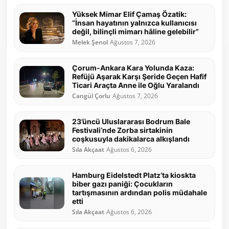
Yüksek Mimar Elif Çamaş Özatik:
“İnsan hayatının yalnızca kullanıcısı
değil, bilinçli mimarı hâline gelebilir”
Melek Şenol
Ağustos 7, 2026
Çorum-Ankara Kara Yolunda Kaza:
Refüjü Aşarak Karşı Şeride Geçen Hafif
Ticari Araçta Anne ile Oğlu Yaralandı
Cangül Çorlu
Ağustos 7, 2026
23’üncü Uluslararası Bodrum Bale
Festivali’nde Zorba sirtakinin
coşkusuyla dakikalarca alkışlandı
Sıla Akçaat
Ağustos 6, 2026
Hamburg Eidelstedt Platz’ta kioskta
biber gazı paniği: Çocukların
tartışmasının ardından polis müdahale
etti
Sıla Akçaat
Ağustos 6, 2026