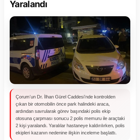
Yaralandı
Toplum ve Yaşam
Sivil Toplum Kuruluşları
Kamu Kurumları ve Üst Kurullar
Resmi Reklamlar
Çorum'un Dr. İlhan Gürel Caddesi'nde kontrolden
çıkan bir otomobilin önce park halindeki araca,
ardından savrularak görev başındaki polis ekip
otosuna çarpması sonucu 2 polis memuru ile araçtaki
2 kişi yaralandı. Yaralılar hastaneye kaldırılırken, polis
ekipleri kazanın nedenine ilişkin inceleme başlattı.