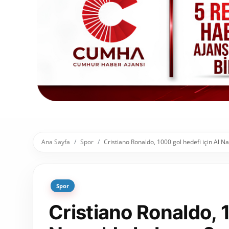
Toplum ve Yaşam
Sivil Toplum Kuruluşları
Kamu Kurumları ve Üst Kurullar
Resmi Reklamlar
Ana Sayfa
Spor
Cristiano Ronaldo, 1000 gol hedefi için Al Nas
Spor
Cristiano Ronaldo, 1