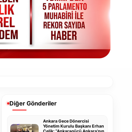
Diğer Gönderiler
Ankara Gece Dönercisi
Yönetim Kurulu Başkanı Erhan
Çelik: “Ankaragücü Ankara’nın