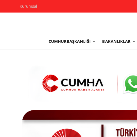
Kurumsal
Kurumsal
CUMHURBAŞKANLIĞI
BAKANLIKLAR
Cumhurbaşkanlığı
Bakanlıklar
TBMM
Siyasi Partiler
Yerel Yönetimler
Mülki İdare