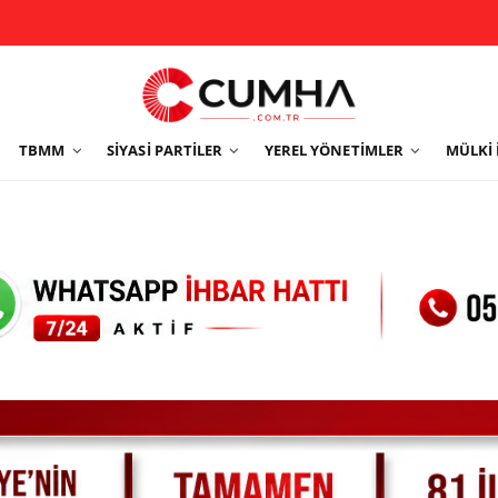
TBMM
SIYASI PARTILER
YEREL YÖNETIMLER
MÜLKI 