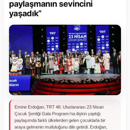
paylaşmanın sevincini
Toplum ve Yaşam
yaşadık”
Sivil Toplum Kuruluşları
Kamu Kurumları ve Üst Kurullar
Resmi Reklamlar
Emine Erdoğan, TRT 48. Uluslararası 23 Nisan
Çocuk Şenliği Gala Programı’na ilişkin yaptığı
paylaşımda farklı ülkelerden gelen çocuklarla bir
araya gelmenin mutluluğunu dile getirdi. Erdoğan,