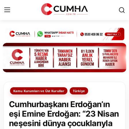
Kurumsal
Cumhurbaşkanlığı
Bakanlıklar
TBMM
Kamu Kurumları ve Üst Kurullar
Türkiye
Siyasi Partiler
Cumhurbaşkanı Erdoğan’ın
Yerel Yönetimler
eşi Emine Erdoğan: “23 Nisan
neşesini dünya çocuklarıyla
Mülki İdare