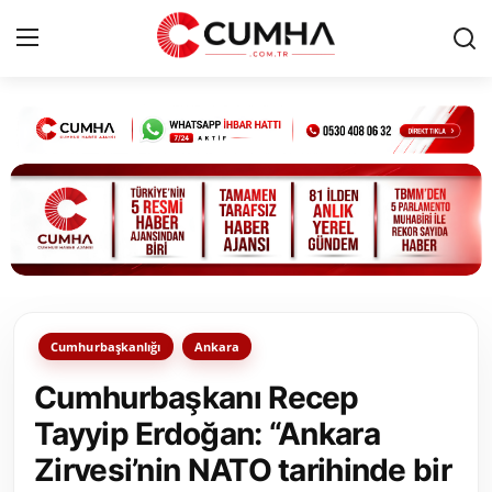
Kurumsal
Cumhurbaşkanlığı
Bakanlıklar
TBMM
Cumhurbaşkanlığı
Ankara
Siyasi Partiler
Cumhurbaşkanı Recep
Yerel Yönetimler
Tayyip Erdoğan: “Ankara
Zirvesi’nin NATO tarihinde bir
Mülki İdare