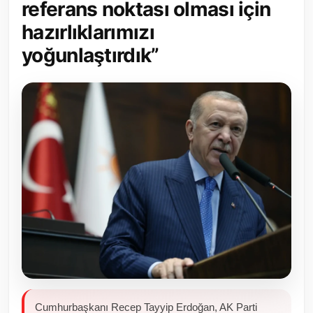
referans noktası olması için
Toplum ve Yaşam
hazırlıklarımızı
yoğunlaştırdık”
Sivil Toplum Kuruluşları
Kamu Kurumları ve Üst Kurullar
Resmi Reklamlar
Cumhurbaşkanı Recep Tayyip Erdoğan, AK Parti