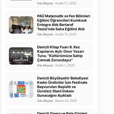
Sıla Akçaat
Aralık 17, 2025
PAÜ Matematik ve Fen Bilimleri
Eğitimi Öğrencileri Kumkısık
Entegre Atık Bertaraf
Tesisi’nde Saha Eğitimi Aldı
Sıla Akçaat
Aralık 15, 2025
Denizli Kitap Fuarı 8. Kez
Kapılarını Açtı: Onur Yazarı
Tuna, “Kültürümüze Sahip
Çıkmak Zorundayız”
Sıla Akçaat
Aralık 1, 2025
Denizli Büyükşehir Belediyesi
Kadın Üreticiler İçin Festivale
Başvuruları Başlattı ve
Ücretsiz Stant İmkanı
Sunacağını Açıkladı
Sıla Akçaat
Kasım 24, 2025
Denizli Opera ve Bale Günleri