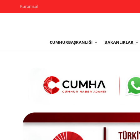
Kurumsal
Kurumsal
CUMHURBAŞKANLIĞI
BAKANLIKLAR
Cumhurbaşkanlığı
Bakanlıklar
TBMM
Siyasi Partiler
Yerel Yönetimler
Mülki İdare