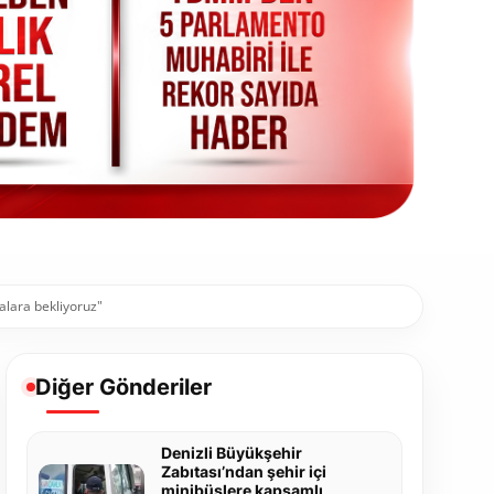
alara bekliyoruz"
Diğer Gönderiler
Denizli Büyükşehir
Zabıtası’ndan şehir içi
minibüslere kapsamlı