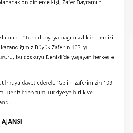
nacak on binlerce kişi, Zafer Bayramı’nı
ıklamada, “Tüm dünyaya bağımsızlık irademizi
kazandığımız Büyük Zafer’in 103. yıl
ururu, bu coşkuyu Denizli’de yaşayan herkesle
atılmaya davet ederek, “Gelin, zaferimizin 103.
m. Denizli’den tüm Türkiye’ye birlik ve
andı.
 AJANSI