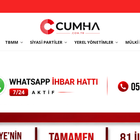
TBMM
SIYASI PARTILER
YEREL YÖNETIMLER
MÜLKI 