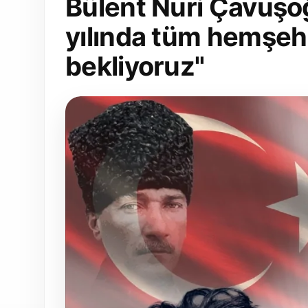
Bülent Nuri Çavuşoğ
yılında tüm hemşehr
bekliyoruz"