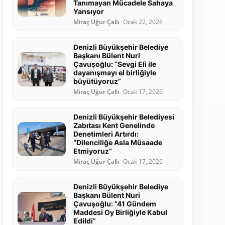
Tanımayan Mücadele Sahaya
Yansıyor
Miraç Uğur Çallı
Ocak 22, 2026
Denizli Büyükşehir Belediye
Başkanı Bülent Nuri
Çavuşoğlu: “Sevgi Eli ile
dayanışmayı el birliğiyle
büyütüyoruz”
Miraç Uğur Çallı
Ocak 17, 2026
Denizli Büyükşehir Belediyesi
Zabıtası Kent Genelinde
Denetimleri Artırdı:
“Dilenciliğe Asla Müsaade
Etmiyoruz”
Miraç Uğur Çallı
Ocak 17, 2026
Denizli Büyükşehir Belediye
Başkanı Bülent Nuri
Çavuşoğlu: “41 Gündem
Maddesi Oy Birliğiyle Kabul
Edildi”