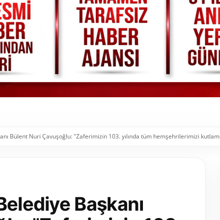
anı Bülent Nuri Çavuşoğlu: "Zaferimizin 103. yılında tüm hemşehrilerimizi kutlam
Belediye Başkanı