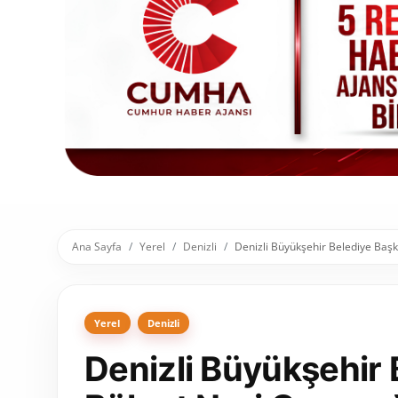
Toplum ve Yaşam
Sivil Toplum Kuruluşları
Kamu Kurumları ve Üst Kurullar
Resmi Reklamlar
Ana Sayfa
Yerel
Denizli
Denizli Büyükşehir Belediye Başk
Yerel
Denizli
Denizli Büyükşehir 