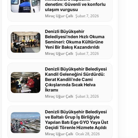
denetim: Güvenli ve konforlu
ulaşım vurgusu
Miraç Uğur Çallı
Şubat 7, 2026
Denizli Büyükşehir
Belediyesi’nden Hızlı Okuma
Semineri: Okuma Kültürüne
Yeni Bir Bakış Kazandırıldı
Miraç Uğur Çallı
Şubat 7, 2026
Denizli Büyükşehir Belediyesi
Kandil Geleneğini Sürdürdü:
Berat Kandili’nde Cami
Çıkışlarında Sıcak Helva
İkramı
Miraç Uğur Çallı
Şubat 3, 2026
Denizli Büyükşehir Belediyesi
ve Baltalı Grup İş Birliğiyle
Yapılan Batı Ege GYO Yaya Üst
Geçidi Törenle Hizmete Açıldı
Miraç Uğur Çallı
Ocak 28, 2026