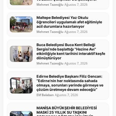
Mehmet Tazeoğlu
Ağustos 7, 2026
Maltepe Belediyesi Yaz Okulu
öğrencileri uygulamalı afet eğitimiyle
acil durumlara hazırlanıyor
Mehmet Tazeoğlu
Ağustos 7, 2026
Buca Belediyesi Buca Kent Belleği
Sergisi'nde başlattığı "Hazine Avı"
etkinliğiyle kent tarihini interaktif keşfe
dönüştürüyor
Mehmet Tazeoğlu
Ağustos 7, 2026
Edirne Belediye Başkanı Filiz Gencan:
“Edirne’nin her noktasında sahada
olmaya, sorunları yerinde görmeye ve
çözüm üretmeye devam edeceğiz”
Elif Balaban
Ağustos 7, 2026
MANİSA BÜYÜKŞEHİR BELEDİYESİ
MASKİ 25 YILLIK SU TAŞKINI