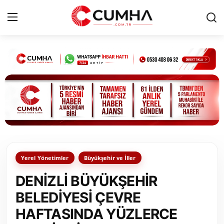
Kurumsal
Cumhurbaşkanlığı
Bakanlıklar
TBMM
Yerel Yönetimler
Büyükşehir ve İller
Siyasi Partiler
DENİZLİ BÜYÜKŞEHİR
Yerel Yönetimler
BELEDİYESİ ÇEVRE
HAFTASINDA YÜZLERCE
Mülki İdare