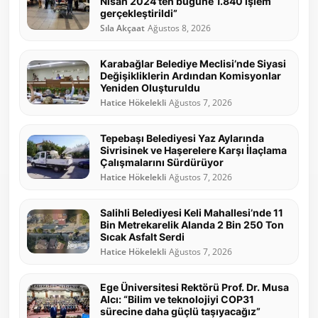
Nisan 2024’ten bugüne 1.840 işlem
gerçekleştirildi”
Sıla Akçaat
Ağustos 8, 2026
Karabağlar Belediye Meclisi’nde Siyasi
Değişikliklerin Ardından Komisyonlar
Yeniden Oluşturuldu
Hatice Hökelekli
Ağustos 7, 2026
Tepebaşı Belediyesi Yaz Aylarında
Sivrisinek ve Haşerelere Karşı İlaçlama
Çalışmalarını Sürdürüyor
Hatice Hökelekli
Ağustos 7, 2026
Salihli Belediyesi Keli Mahallesi’nde 11
Bin Metrekarelik Alanda 2 Bin 250 Ton
Sıcak Asfalt Serdi
Hatice Hökelekli
Ağustos 7, 2026
Ege Üniversitesi Rektörü Prof. Dr. Musa
Alcı: “Bilim ve teknolojiyi COP31
sürecine daha güçlü taşıyacağız”