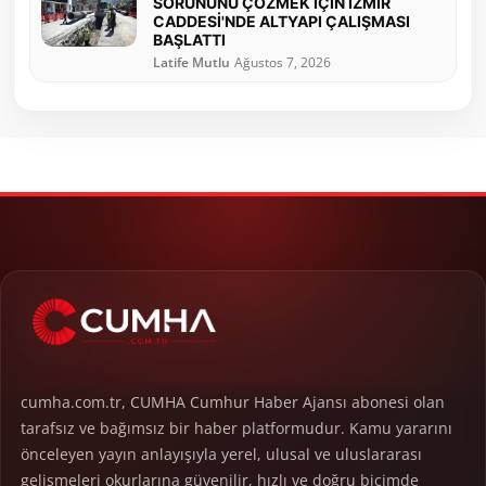
SORUNUNU ÇÖZMEK İÇİN İZMİR
CADDESİ'NDE ALTYAPI ÇALIŞMASI
BAŞLATTI
Latife Mutlu
Ağustos 7, 2026
cumha.com.tr, CUMHA Cumhur Haber Ajansı abonesi olan
tarafsız ve bağımsız bir haber platformudur. Kamu yararını
önceleyen yayın anlayışıyla yerel, ulusal ve uluslararası
gelişmeleri okurlarına güvenilir, hızlı ve doğru biçimde