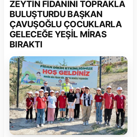
ZEYTİN FİDANINI TOPRAKLA
Toplum ve Yaşam
BULUŞTURDU BAŞKAN
ÇAVUŞOĞLU ÇOCUKLARLA
Sivil Toplum Kuruluşları
GELECEĞE YEŞİL MİRAS
Kamu Kurumları ve Üst Kurullar
BIRAKTI
Resmi Reklamlar