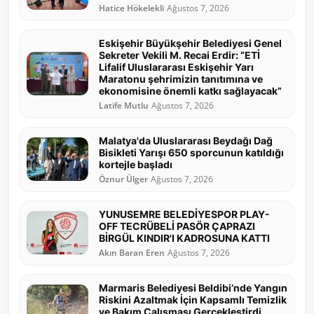
Hatice Hökelekli
Ağustos 7, 2026
Eskişehir Büyükşehir Belediyesi Genel
Sekreter Vekili M. Recai Erdir: “ETİ
Lifalif Uluslararası Eskişehir Yarı
Maratonu şehrimizin tanıtımına ve
ekonomisine önemli katkı sağlayacak”
Latife Mutlu
Ağustos 7, 2026
Malatya'da Uluslararası Beydağı Dağ
Bisikleti Yarışı 650 sporcunun katıldığı
kortejle başladı
Öznur Ülger
Ağustos 7, 2026
YUNUSEMRE BELEDİYESPOR PLAY-
OFF TECRÜBELİ PASÖR ÇAPRAZI
BİRGÜL KINDIR'I KADROSUNA KATTI
Akın Baran Eren
Ağustos 7, 2026
Marmaris Belediyesi Beldibi’nde Yangın
Riskini Azaltmak İçin Kapsamlı Temizlik
ve Bakım Çalışması Gerçekleştirdi