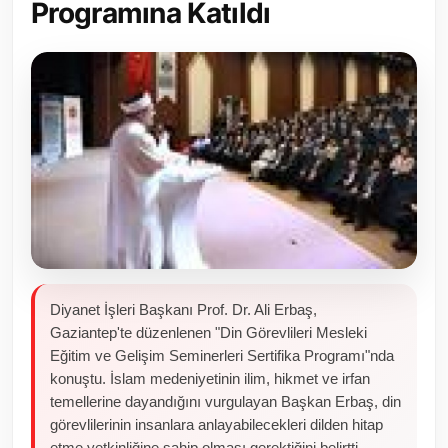
Programına Katıldı
Toplum ve Yaşam
Sivil Toplum Kuruluşları
Kamu Kurumları ve Üst Kurullar
Resmi Reklamlar
Diyanet İşleri Başkanı Prof. Dr. Ali Erbaş,
Gaziantep'te düzenlenen "Din Görevlileri Mesleki
Eğitim ve Gelişim Seminerleri Sertifika Programı"nda
konuştu. İslam medeniyetinin ilim, hikmet ve irfan
temellerine dayandığını vurgulayan Başkan Erbaş, din
görevlilerinin insanlara anlayabilecekleri dilden hitap
etme yetkinliğine sahip olması gerektiğini belirtti.