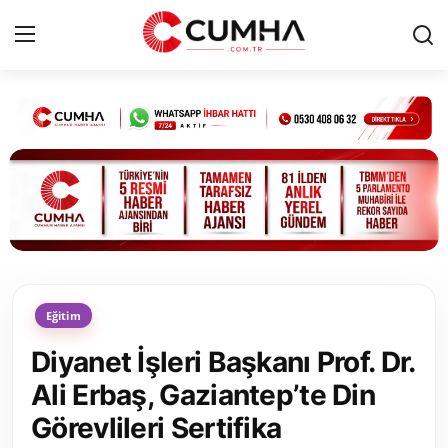
Kurumsal
Cumhurbaşkanlığı
Bakanlıklar
TBMM
Eğitim
Siyasi Partiler
Diyanet İşleri Başkanı Prof. Dr.
Yerel Yönetimler
Ali Erbaş, Gaziantep’te Din
Görevlileri Sertifika
Mülki İdare