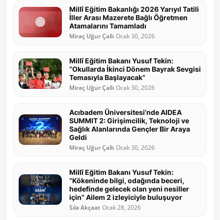
Millî Eğitim Bakanlığı 2026 Yarıyıl Tatili
İller Arası Mazerete Bağlı Öğretmen
Atamalarını Tamamladı
Miraç Uğur Çallı
Ocak 30, 2026
Millî Eğitim Bakanı Yusuf Tekin:
“Okullarda İkinci Dönem Bayrak Sevgisi
Temasıyla Başlayacak”
Miraç Uğur Çallı
Ocak 30, 2026
Acıbadem Üniversitesi’nde AIDEA
SUMMIT 2: Girişimcilik, Teknoloji ve
Sağlık Alanlarında Gençler Bir Araya
Geldi
Miraç Uğur Çallı
Ocak 30, 2026
Millî Eğitim Bakanı Yusuf Tekin:
“Kökeninde bilgi, odağında beceri,
hedefinde gelecek olan yeni nesiller
için” Ailem 2 izleyiciyle buluşuyor
Sıla Akçaat
Ocak 28, 2026