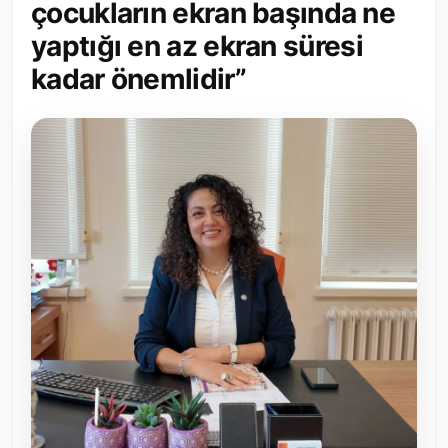
çocukların ekran başında ne
Toplum ve Yaşam
yaptığı en az ekran süresi
kadar önemlidir”
Sivil Toplum Kuruluşları
Kamu Kurumları ve Üst Kurullar
Resmi Reklamlar