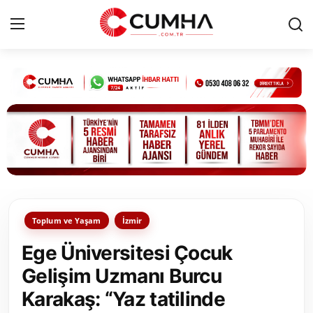
Kurumsal
Cumhurbaşkanlığı
Bakanlıklar
TBMM
Toplum ve Yaşam
İzmir
Siyasi Partiler
Ege Üniversitesi Çocuk
Yerel Yönetimler
Gelişim Uzmanı Burcu
Karakaş: “Yaz tatilinde
Mülki İdare