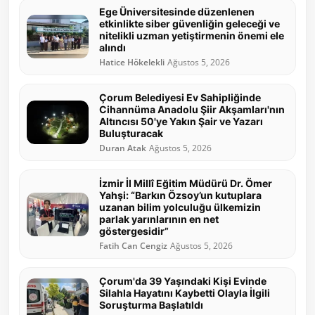
Ege Üniversitesinde düzenlenen
etkinlikte siber güvenliğin geleceği ve
nitelikli uzman yetiştirmenin önemi ele
alındı
Hatice Hökelekli
Ağustos 5, 2026
Çorum Belediyesi Ev Sahipliğinde
Cihannüma Anadolu Şiir Akşamları'nın
Altıncısı 50'ye Yakın Şair ve Yazarı
Buluşturacak
Duran Atak
Ağustos 5, 2026
İzmir İl Millî Eğitim Müdürü Dr. Ömer
Yahşi: “Barkın Özsoy’un kutuplara
uzanan bilim yolculuğu ülkemizin
parlak yarınlarının en net
göstergesidir”
Fatih Can Cengiz
Ağustos 5, 2026
Çorum'da 39 Yaşındaki Kişi Evinde
Silahla Hayatını Kaybetti Olayla İlgili
Soruşturma Başlatıldı