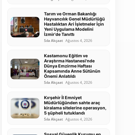
Tarım ve Orman Bakanlığı
Hayvancılık Genel Müdürlüğü
Hastalıktan Ari İşletmeler İçin
Yeni Uygulama Modelini
İzmir'de Tanıttı
Sıla Akçaat
Ağustos 4, 2026
Kastamonu Eğitim ve
Araştırma Hastanesi'nde
Dünya Emzirme Haftası
Kapsamında Anne Sütünün
Önemi Anlatıldı
Sıla Akçaat
Ağustos 4, 2026
Kırşehir İl Emniyet
Müdürlüğünden sahte araç
kiralama sitelerine operasyon,
5 şüpheli tutuklandı
Sıla Akçaat
Ağustos 4, 2026
Sosyal Güvenlik Kurumu en