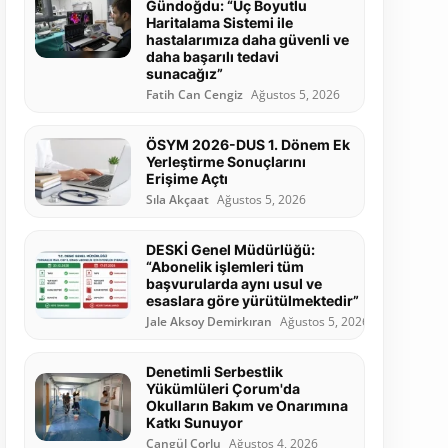
Gündoğdu: “Üç Boyutlu
Haritalama Sistemi ile
hastalarımıza daha güvenli ve
daha başarılı tedavi
sunacağız”
Fatih Can Cengiz
Ağustos 5, 2026
ÖSYM 2026-DUS 1. Dönem Ek
Yerleştirme Sonuçlarını
Erişime Açtı
Sıla Akçaat
Ağustos 5, 2026
DESKİ Genel Müdürlüğü:
“Abonelik işlemleri tüm
başvurularda aynı usul ve
esaslara göre yürütülmektedir”
Jale Aksoy Demirkıran
Ağustos 5, 2026
Denetimli Serbestlik
Yükümlüleri Çorum'da
Okulların Bakım ve Onarımına
Katkı Sunuyor
Cangül Çorlu
Ağustos 4, 2026