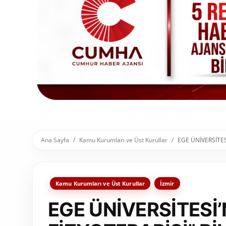
Toplum ve Yaşam
Sivil Toplum Kuruluşları
Kamu Kurumları ve Üst Kurullar
Resmi Reklamlar
Ana Sayfa
Kamu Kurumları ve Üst Kurullar
EGE ÜNİVERSİTES
Kamu Kurumları ve Üst Kurullar
İzmir
EGE ÜNİVERSİTESİ