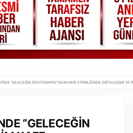
İ’NDE “GELECEĞİN FİZYOTERAPİSİ” BİLİM KAFE ETKİNLİĞİNDE DİJİTALLEŞME V
’NDE “GELECEĞİN