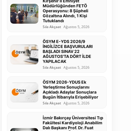
Kırşehir İl Emniyet
Müdürlüğünden FETÖ
Operasyonu: 8 Şüpheli
Gözaltına Alındı, 1 Kişi
Tutuklandı
Sıla Akçaat
Ağustos 5, 2026
ÖSYM E-YDS 2026/9
İNGİLİZCE BAŞVURULARI
BAŞLADI SINAV 22
AĞUSTOS'TA DÖRT İLDE
YAPILACAK
Sıla Akçaat
Ağustos 5, 2026
ÖSYM 2026-YDUS Ek
Yerleştirme Sonuçlarını
Açıkladı Adaylar Sonuçlara
Bugün İtibarıyla Erişebiliyor
Sıla Akçaat
Ağustos 5, 2026
İzmir Bakırçay Üniversitesi Tıp
Fakültesi Kardiyoloji Anabilim
Dalı Başkanı Prof. Dr. Fuat