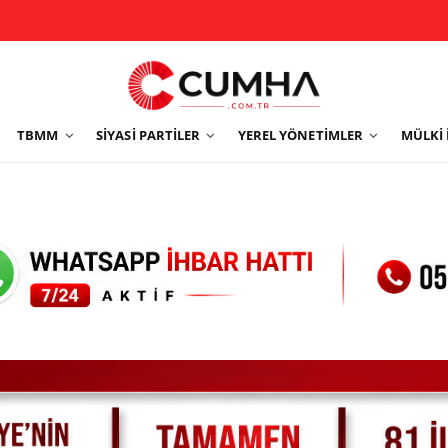
TBMM
SIYASI PARTILER
YEREL YÖNETIMLER
MÜLKI 