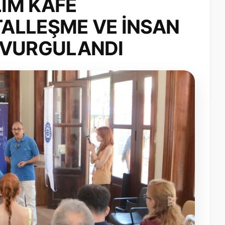
LİM KAFE
İTALLEŞME VE İNSAN
 VURGULANDI