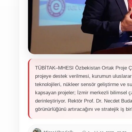
TÜBİTAK–MHESI Özbekistan Ortak Proje Çağr
projeye destek verilmesi, kurumun uluslarara
teknolojileri, nükleer sensör geliştirme ve su ü
kapsayan projeler; İzmir merkezli bilimsel ça
derinleştiriyor. Rektör Prof. Dr. Necdet Buda
görünürlüğünü artıracağını ve stratejik iş birli