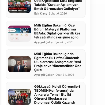
Usta Öğreticiler Kota Engeline
Takıldı: “Kurslar Açılamıyor,
Emek Görmezden Geliniyor”
Eda Kılınç
Şubat 6, 2026
Milli Eğitim Bakanlığı Özel
Eğitim Materyal Platformu
EBA’da: Dijital içerikler ilk kez
tek çatı altında erişime açıldı
Ayşegül Çalışır
Şubat 3, 2026
Millî Eğitim Bakanlığında
Eğitimde Bu Hafta Gündemi:
Uluslararası Anlaşmalar, Yeni
Projeler ve Yönetmelikler Öne
Çıktı
Ayşegül Çalışır
Ocak 31, 2026
Gökkuşağı Koleji Öğrencileri
TEDMUN Konferansı’nda
Ankara’yı Temsil Etti İki
Öğrenci Uluslararası
Diplomasi Ödülü Kazandı