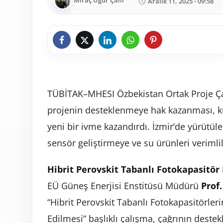
Miraç Uğur Çallı
Aralık 11, 2025 - 09:58
TÜBİTAK–MHESI Özbekistan Ortak Proje Çağ
projenin desteklenmeye hak kazanması, k
yeni bir ivme kazandırdı. İzmir’de yürütüle
sensör geliştirmeye ve su ürünleri verimlil
Hibrit Perovskit Tabanlı Fotokapasitör
EÜ Güneş Enerjisi Enstitüsü Müdürü
Prof.
“Hibrit Perovskit Tabanlı Fotokapasitörleri
Edilmesi” başlıklı çalışma, çağrının destek