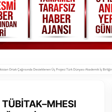
stan Ortak Çağrısında Desteklenen Üç Projesi Türk Dünyası Akademik İş Birliğin
in TÜBİTAK–MHESI