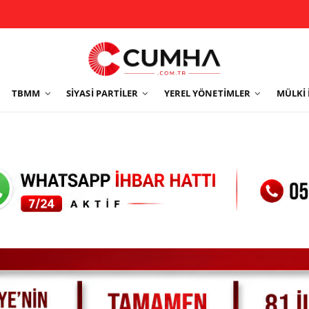
TBMM
SIYASI PARTILER
YEREL YÖNETIMLER
MÜLKI 