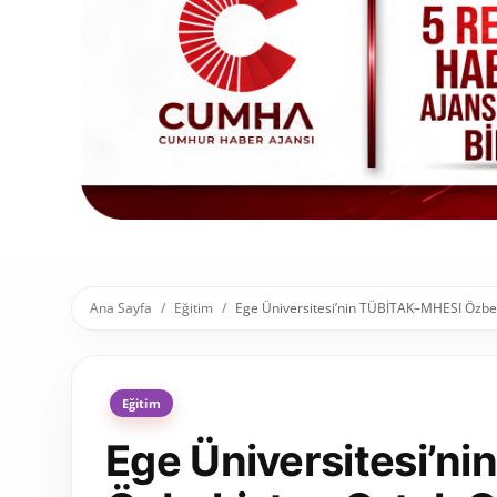
Toplum ve Yaşam
Sivil Toplum Kuruluşları
Kamu Kurumları ve Üst Kurullar
Resmi Reklamlar
Ana Sayfa
Eğitim
Ege Üniversitesi’nin TÜBİTAK–MHESI Özbeki
Eğitim
Ege Üniversitesi’n