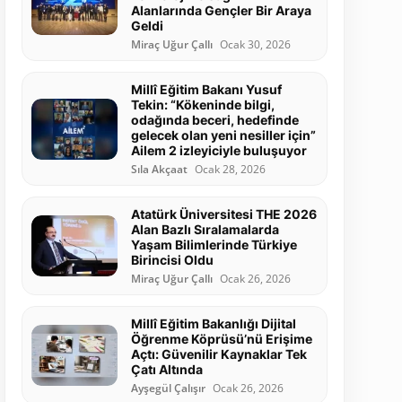
Alanlarında Gençler Bir Araya
Geldi
Miraç Uğur Çallı
Ocak 30, 2026
Millî Eğitim Bakanı Yusuf
Tekin: “Kökeninde bilgi,
odağında beceri, hedefinde
gelecek olan yeni nesiller için”
Ailem 2 izleyiciyle buluşuyor
Sıla Akçaat
Ocak 28, 2026
Atatürk Üniversitesi THE 2026
Alan Bazlı Sıralamalarda
Yaşam Bilimlerinde Türkiye
Birincisi Oldu
Miraç Uğur Çallı
Ocak 26, 2026
Millî Eğitim Bakanlığı Dijital
Öğrenme Köprüsü’nü Erişime
Açtı: Güvenilir Kaynaklar Tek
Çatı Altında
Ayşegül Çalışır
Ocak 26, 2026