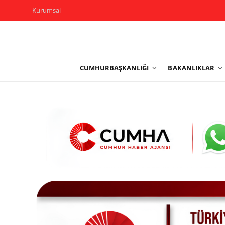
Kurumsal
Kurumsal
CUMHURBAŞKANLIĞI
BAKANLIKLAR
Cumhurbaşkanlığı
Bakanlıklar
TBMM
Siyasi Partiler
Yerel Yönetimler
Mülki İdare