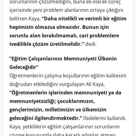
sorunlarının çözülmediğini, buna ek olarak süreç
içerisinde yeni problem alanlarının ortaya çıktığını
belirten Kaya,
“Daha nitelikli ve verimli bir eğitim
hepimizin olmazsa olmazıdır. Bunun için
sorunlu alan bırakılmamalı, cari problemlere
ivedilikle çözüm üretilmelidir.”
dedi.
“Eğitim Çalışanlarının Memnuniyeti Ülkenin
Geleceğidir”
Öğretmenlerin çalışma koşullarının eğitim kalitesini
doğrudan etkilediğini vurgulayan Ali Kaya,
“Öğretmenlerin işlerinden memnuniyeti ya da
memnuniyetsizliği; çocuklarımızın,
gençlerimizin, milletimizin ve ülkemizin
geleceğini ilgilendirmektedir.”
ifadelerini kullandı.
Kaya, yetkililerin eğitim çalışanlarının sorunlarını
çözme konusunda daha kararlı adımlar atması