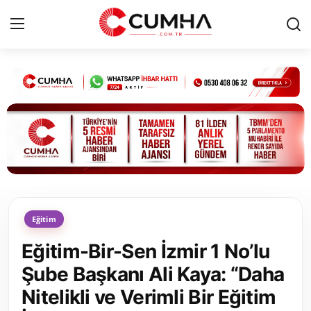
Kurumsal
Cumhurbaşkanlığı
Bakanlıklar
TBMM
Eğitim
Siyasi Partiler
Eğitim-Bir-Sen İzmir 1 No’lu
Yerel Yönetimler
Şube Başkanı Ali Kaya: “Daha
Nitelikli ve Verimli Bir Eğitim
Mülki İdare