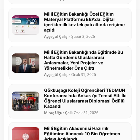
Milli Eğitim Bakanlığı Özel Eğitim
Materyal Platformu EBA’da: Dijital
içerikler ilk kez tek çatı altında erişime
açıldı
Ayşegül Çalışır
Şubat 3, 2026
Millî Eğitim Bakanlığında Eğitimde Bu
Hafta Gündemi: Uluslararası
Anlaşmalar, Yeni Projeler ve
Yönetmelikler Öne Çıktı
Ayşegül Çalışır
Ocak 31, 2026
Gökkuşağı Koleji Öğrencileri TEDMUN
Konferansı’nda Ankara’yı Temsil Etti İki
Öğrenci Uluslararası Diplomasi Ödülü
Kazandı
Miraç Uğur Çallı
Ocak 31, 2026
Millî Eğitim Akademisi Hazırlık
Eğitimine Alınacak 10 Bin Öğretmen
Adayı Açıklandı