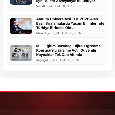
için” Ailem 2 izleyiciyle buluşuyor
Sıla Akçaat
Ocak 28, 2026
Atatürk Üniversitesi THE 2026 Alan
Bazlı Sıralamalarda Yaşam Bilimlerinde
Türkiye Birincisi Oldu
Miraç Uğur Çallı
Ocak 26, 2026
Millî Eğitim Bakanlığı Dijital Öğrenme
Köprüsü’nü Erişime Açtı: Güvenilir
Kaynaklar Tek Çatı Altında
Ayşegül Çalışır
Ocak 26, 2026