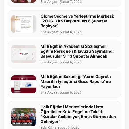
Sıla Akçaat
Şubat 7, 2026
Ölçme Seçme ve Yerleştirme Merkezi:
“2026-YKS Başvuruları 6 Şubat’ta
Başlıyor”
Sıla Akçaat
Şubat 6, 2026
Millî Eğitim Akademisi Sözleşmeli
Eğitim Personeli Kılavuzu Yayımlandı
Başvurular 9-13 Şubat’ta Alınacak
Sıla Akçaat
Şubat 6, 2026
Millî Eğitim Bakanlığı “Asrın Gayreti:
Maarifin İyileştirici Gücü Raporu”nu
Yayımladı
Sıla Akçaat
Şubat 6, 2026
Halk Eğitimi Merkezlerinde Usta
Öğreticiler Kota Engeline Takıldı:
“Kurslar Açılamıyor, Emek Görmezden
Geliniyor”
Eda Kılınç
Şubat 6, 2026