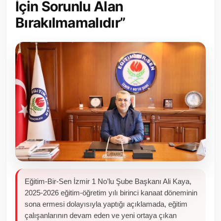
İçin Sorunlu Alan
Toplum ve Yaşam
Bırakılmamalıdır”
Sivil Toplum Kuruluşları
Kamu Kurumları ve Üst Kurullar
Resmi Reklamlar
Eğitim-Bir-Sen İzmir 1 No’lu Şube Başkanı Ali Kaya,
2025-2026 eğitim-öğretim yılı birinci kanaat döneminin
sona ermesi dolayısıyla yaptığı açıklamada, eğitim
çalışanlarının devam eden ve yeni ortaya çıkan