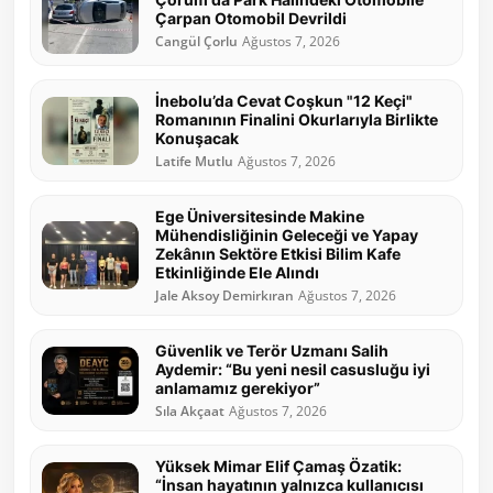
Çarpan Otomobil Devrildi
Cangül Çorlu
Ağustos 7, 2026
İnebolu’da Cevat Coşkun "12 Keçi"
Romanının Finalini Okurlarıyla Birlikte
Konuşacak
Latife Mutlu
Ağustos 7, 2026
Ege Üniversitesinde Makine
Mühendisliğinin Geleceği ve Yapay
Zekânın Sektöre Etkisi Bilim Kafe
Etkinliğinde Ele Alındı
Jale Aksoy Demirkıran
Ağustos 7, 2026
Güvenlik ve Terör Uzmanı Salih
Aydemir: “Bu yeni nesil casusluğu iyi
anlamamız gerekiyor”
Sıla Akçaat
Ağustos 7, 2026
Yüksek Mimar Elif Çamaş Özatik:
“İnsan hayatının yalnızca kullanıcısı