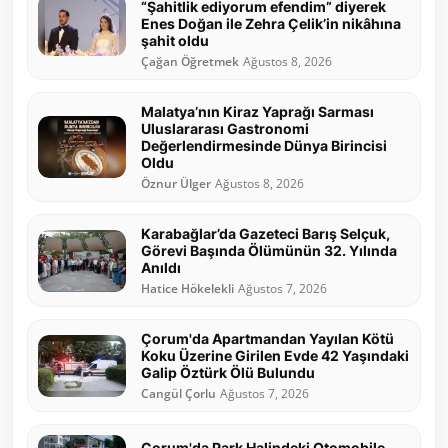
“Şahitlik ediyorum efendim” diyerek
Enes Doğan ile Zehra Çelik’in nikâhına
şahit oldu
Çağan Öğretmek
Ağustos 8, 2026
Malatya’nın Kiraz Yaprağı Sarması
Uluslararası Gastronomi
Değerlendirmesinde Dünya Birincisi
Oldu
Öznur Ülger
Ağustos 8, 2026
Karabağlar’da Gazeteci Barış Selçuk,
Görevi Başında Ölümünün 32. Yılında
Anıldı
Hatice Hökelekli
Ağustos 7, 2026
Çorum'da Apartmandan Yayılan Kötü
Koku Üzerine Girilen Evde 42 Yaşındaki
Galip Öztürk Ölü Bulundu
Cangül Çorlu
Ağustos 7, 2026
Çorum'da Park Halindeki Otomobile