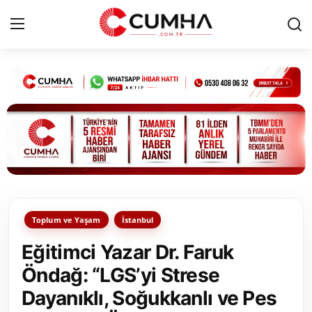
Kurumsal
Cumhurbaşkanlığı
Bakanlıklar
TBMM
Toplum ve Yaşam
İstanbul
Siyasi Partiler
Eğitimci Yazar Dr. Faruk
Yerel Yönetimler
Öndağ: “LGS’yi Strese
Dayanıklı, Soğukkanlı ve Pes
Mülki İdare