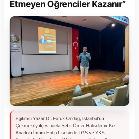
Etmeyen Öğrenciler Kazanır”
Toplum ve Yaşam
Sivil Toplum Kuruluşları
Kamu Kurumları ve Üst Kurullar
Resmi Reklamlar
Eğitimci Yazar Dr. Faruk Öndağ, İstanbul’un
Çekmeköy ilçesindeki Şehit Ömer Halisdemir Kız
Anadolu İmam Hatip Lisesinde LGS ve YKS