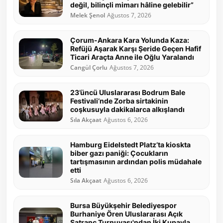
değil, bilinçli mimarı hâline gelebilir”
Melek Şenol
Ağustos 7, 2026
Çorum-Ankara Kara Yolunda Kaza:
Refüjü Aşarak Karşı Şeride Geçen Hafif
Ticari Araçta Anne ile Oğlu Yaralandı
Cangül Çorlu
Ağustos 7, 2026
23’üncü Uluslararası Bodrum Bale
Festivali’nde Zorba sirtakinin
coşkusuyla dakikalarca alkışlandı
Sıla Akçaat
Ağustos 6, 2026
Hamburg Eidelstedt Platz’ta kioskta
biber gazı paniği: Çocukların
tartışmasının ardından polis müdahale
etti
Sıla Akçaat
Ağustos 6, 2026
Bursa Büyükşehir Belediyespor
Burhaniye Ören Uluslararası Açık
Satranç Turnuvası'ndan İki Kupayla