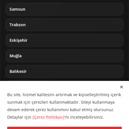
Samsun
Trabzon
Eskişehir
Muğla
Balıkesir
Sakarya
Bu site, hizmet kalitesini artırmak ve kişiselleştirilmiş içerik
sunmak için çerezleri kullanmaktadır. Siteyi kullanmaya
devam ederek çerez kullanımını kabul etmiş olursunuz.
Detaylar için
[Çerez Politikası]
'nı inceleyebilirsiniz.
© 2024 CUMHA (Cumhur Haber Ajansı) Tüm hakları saklıdır.