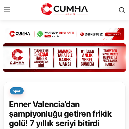
Kurumsal
Cumhurbaşkanlığı
Bakanlıklar
TBMM
Spor
Siyasi Partiler
Enner Valencia’dan
Yerel Yönetimler
şampiyonluğu getiren frikik
golü! 7 yıllık seriyi bitirdi
Mülki İdare