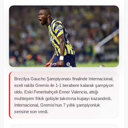
Toplum ve Yaşam
Sivil Toplum Kuruluşları
Kamu Kurumları ve Üst Kurullar
Resmi Reklamlar
Brezilya Gaucho Şampiyonası finalinde Internacional,
ezeli rakibi Gremio ile 1-1 berabere kalarak şampiyon
oldu. Eski Fenerbahçeli Enner Valencia, attığı
muhteşem frikik golüyle takımına kupayı kazandırdı.
Internacional, Gremio’nun 7 yıllık şampiyonluk
serisine son verdi.