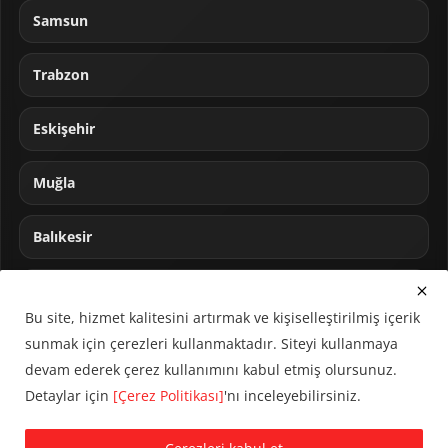
Samsun
Trabzon
Eskişehir
Muğla
Balıkesir
Sakarya
Bu site, hizmet kalitesini artırmak ve kişiselleştirilmiş içerik
sunmak için çerezleri kullanmaktadır. Siteyi kullanmaya
devam ederek çerez kullanımını kabul etmiş olursunuz.
Detaylar için
[Çerez Politikası]
'nı inceleyebilirsiniz.
© 2024 CUMHA (Cumhur Haber Ajansı) Tüm hakları saklıdır.