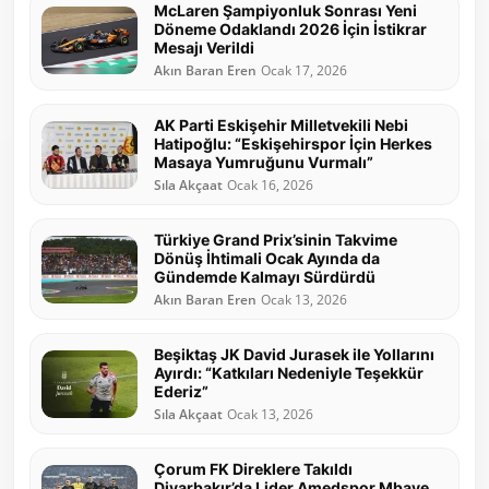
McLaren Şampiyonluk Sonrası Yeni
Döneme Odaklandı 2026 İçin İstikrar
Mesajı Verildi
Akın Baran Eren
Ocak 17, 2026
AK Parti Eskişehir Milletvekili Nebi
Hatipoğlu: “Eskişehirspor İçin Herkes
Masaya Yumruğunu Vurmalı”
Sıla Akçaat
Ocak 16, 2026
Türkiye Grand Prix’sinin Takvime
Dönüş İhtimali Ocak Ayında da
Gündemde Kalmayı Sürdürdü
Akın Baran Eren
Ocak 13, 2026
Beşiktaş JK David Jurasek ile Yollarını
Ayırdı: “Katkıları Nedeniyle Teşekkür
Ederiz”
Sıla Akçaat
Ocak 13, 2026
Çorum FK Direklere Takıldı
Diyarbakır’da Lider Amedspor Mbaye