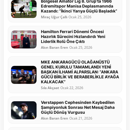
Bölgesel Amatör Lig 8. Grup’ta 1966
Edremitspor Manisa Deplasmanında
Kazandı: “İkinci Yarıya Güçlü Başladık”
Miraç Uğur Çallı
Ocak 25, 2026
Hamilton Ferrari Dönemi Öncesi
Hazırlık Sürecini Hızlandırdı Yeni
Liderlik Rolü Öne Çıktı
Akın Baran Eren
Ocak 25, 2026
MKE ANKARAGÜCÜ OLAĞANÜSTÜ
GENEL KURULU TAMAMLANDI YENİ
BAŞKAN İLHAMİ ALPARSLAN: “ANKARA
GÜCÜ BİRLİK VE BERABERLİKLE AYAĞA
KALKACAK”
Sıla Akçaat
Ocak 22, 2026
Verstappen Cephesinden Kaybedilen
Şampiyonluk Sonrası Net Mesaj Daha
Güçlü Dönüş Vurgusu
Akın Baran Eren
Ocak 21, 2026