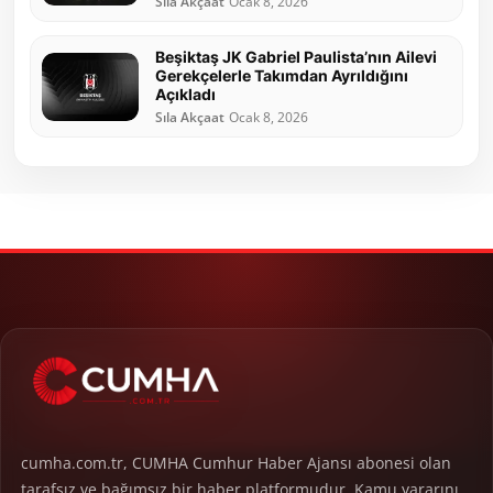
Sıla Akçaat
Ocak 8, 2026
Beşiktaş JK Gabriel Paulista’nın Ailevi
Gerekçelerle Takımdan Ayrıldığını
Açıkladı
Sıla Akçaat
Ocak 8, 2026
cumha.com.tr, CUMHA Cumhur Haber Ajansı abonesi olan
tarafsız ve bağımsız bir haber platformudur. Kamu yararını