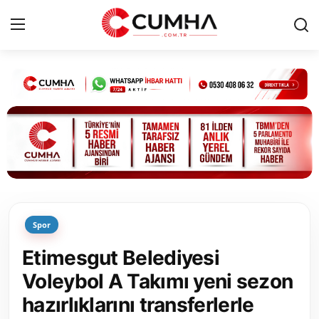
Kurumsal
Cumhurbaşkanlığı
Bakanlıklar
TBMM
Spor
Siyasi Partiler
Etimesgut Belediyesi
Yerel Yönetimler
Voleybol A Takımı yeni sezon
hazırlıklarını transferlerle
Mülki İdare