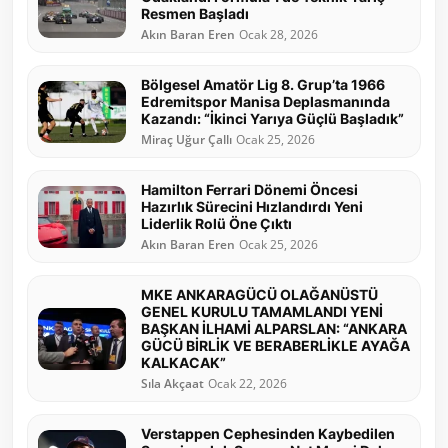
Resmen Başladı
Akın Baran Eren
Ocak 28, 2026
Bölgesel Amatör Lig 8. Grup’ta 1966
Edremitspor Manisa Deplasmanında
Kazandı: “İkinci Yarıya Güçlü Başladık”
Miraç Uğur Çallı
Ocak 25, 2026
Hamilton Ferrari Dönemi Öncesi
Hazırlık Sürecini Hızlandırdı Yeni
Liderlik Rolü Öne Çıktı
Akın Baran Eren
Ocak 25, 2026
MKE ANKARAGÜCÜ OLAĞANÜSTÜ
GENEL KURULU TAMAMLANDI YENİ
BAŞKAN İLHAMİ ALPARSLAN: “ANKARA
GÜCÜ BİRLİK VE BERABERLİKLE AYAĞA
KALKACAK”
Sıla Akçaat
Ocak 22, 2026
Verstappen Cephesinden Kaybedilen