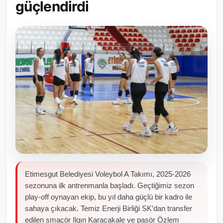
güçlendirdi
Toplum ve Yaşam
Sivil Toplum Kuruluşları
Kamu Kurumları ve Üst Kurullar
Resmi Reklamlar
Etimesgut Belediyesi Voleybol A Takımı, 2025-2026
sezonuna ilk antrenmanla başladı. Geçtiğimiz sezon
play-off oynayan ekip, bu yıl daha güçlü bir kadro ile
sahaya çıkacak. Temiz Enerji Birliği SK’dan transfer
edilen smaçör Ilgın Karacakale ve pasör Özlem