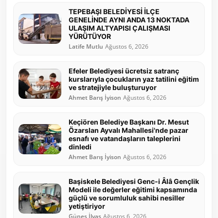
TEPEBAŞI BELEDİYESİ İLÇE
GENELİNDE AYNI ANDA 13 NOKTADA
ULAŞIM ALTYAPISI ÇALIŞMASI
YÜRÜTÜYOR
Latife Mutlu
Ağustos 6, 2026
Efeler Belediyesi ücretsiz satranç
kurslarıyla çocukların yaz tatilini eğitim
ve stratejiyle buluşturuyor
Ahmet Barış İyison
Ağustos 6, 2026
Keçiören Belediye Başkanı Dr. Mesut
Özarslan Ayvalı Mahallesi'nde pazar
esnafı ve vatandaşların taleplerini
dinledi
Ahmet Barış İyison
Ağustos 6, 2026
Başiskele Belediyesi Genc-i Âlâ Gençlik
Modeli ile değerler eğitimi kapsamında
güçlü ve sorumluluk sahibi nesiller
yetiştiriyor
Güneş İlyas
Ağustos 6, 2026