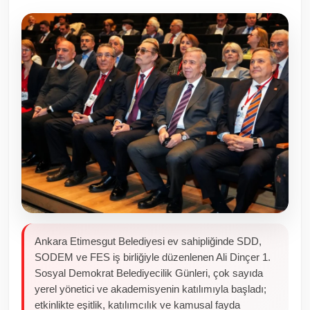
Toplum ve Yaşam
Sivil Toplum Kuruluşları
Kamu Kurumları ve Üst Kurullar
Resmi Reklamlar
Ankara Etimesgut Belediyesi ev sahipliğinde SDD,
SODEM ve FES iş birliğiyle düzenlenen Ali Dinçer 1.
Sosyal Demokrat Belediyecilik Günleri, çok sayıda
yerel yönetici ve akademisyenin katılımıyla başladı;
etkinlikte eşitlik, katılımcılık ve kamusal fayda