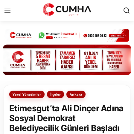
Kurumsal
Cumhurbaşkanlığı
Bakanlıklar
TBMM
Yerel Yönetimler
İlçeler
Ankara
Siyasi Partiler
Etimesgut’ta Ali Dinçer Adına
Yerel Yönetimler
Sosyal Demokrat
Belediyecilik Günleri Başladı
Mülki İdare