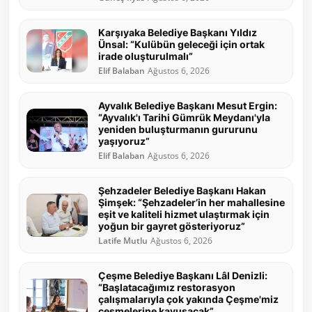
Karşıyaka Belediye Başkanı Yıldız
Ünsal: “Kulübün geleceği için ortak
irade oluşturulmalı”
Elif Balaban
Ağustos 6, 2026
Ayvalık Belediye Başkanı Mesut Ergin:
“Ayvalık'ı Tarihi Gümrük Meydanı'yla
yeniden buluşturmanın gururunu
yaşıyoruz”
Elif Balaban
Ağustos 6, 2026
Şehzadeler Belediye Başkanı Hakan
Şimşek: “Şehzadeler’in her mahallesine
eşit ve kaliteli hizmet ulaştırmak için
yoğun bir gayret gösteriyoruz”
Latife Mutlu
Ağustos 6, 2026
Çeşme Belediye Başkanı Lâl Denizli:
“Başlatacağımız restorasyon
çalışmalarıyla çok yakında Çeşme'miz
çeşmelerine kavuşacak”