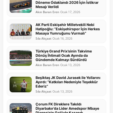
Döneme Odaklandı 2026 İçin İstikrar
Mesajı Verildi
Akın Baran Eren
Ocak 17, 2026
AK Parti Eskişehir Milletvekili Nebi
Hatipoğlu: “Eskişehirspor İçin Herkes
Masaya Yumruğunu Vurmalı”
Sıla Akçaat
Ocak 16, 2026
Türkiye Grand Prix’sinin Takvime
Dönüş İhtimali Ocak Ayında da
Gündemde Kalmayı Sürdürdü
Akın Baran Eren
Ocak 13, 2026
Beşiktaş JK David Jurasek ile Yollarını
Ayırdı: “Katkıları Nedeniyle Teşekkür
Ederiz”
Sıla Akçaat
Ocak 13, 2026
Çorum FK Direklere Takıldı
Diyarbakır’da Lider Amedspor Mbaye
Diagne’nin Golüyle Kazandı