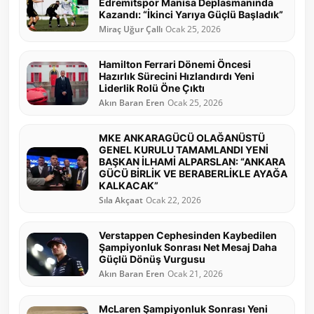
Edremitspor Manisa Deplasmanında
Kazandı: “İkinci Yarıya Güçlü Başladık”
Miraç Uğur Çallı
Ocak 25, 2026
Hamilton Ferrari Dönemi Öncesi
Hazırlık Sürecini Hızlandırdı Yeni
Liderlik Rolü Öne Çıktı
Akın Baran Eren
Ocak 25, 2026
MKE ANKARAGÜCÜ OLAĞANÜSTÜ
GENEL KURULU TAMAMLANDI YENİ
BAŞKAN İLHAMİ ALPARSLAN: “ANKARA
GÜCÜ BİRLİK VE BERABERLİKLE AYAĞA
KALKACAK”
Sıla Akçaat
Ocak 22, 2026
Verstappen Cephesinden Kaybedilen
Şampiyonluk Sonrası Net Mesaj Daha
Güçlü Dönüş Vurgusu
Akın Baran Eren
Ocak 21, 2026
McLaren Şampiyonluk Sonrası Yeni