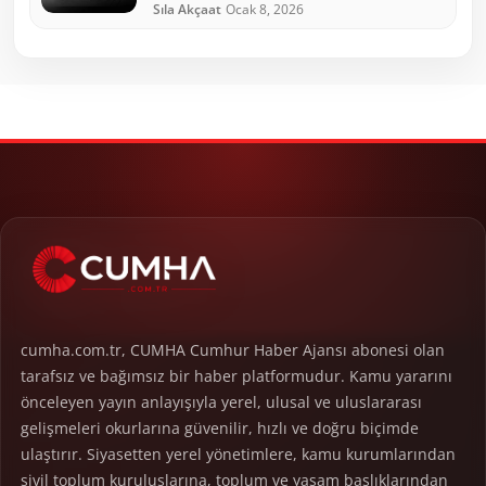
Sıla Akçaat
Ocak 8, 2026
cumha.com.tr, CUMHA Cumhur Haber Ajansı abonesi olan
tarafsız ve bağımsız bir haber platformudur. Kamu yararını
önceleyen yayın anlayışıyla yerel, ulusal ve uluslararası
gelişmeleri okurlarına güvenilir, hızlı ve doğru biçimde
ulaştırır. Siyasetten yerel yönetimlere, kamu kurumlarından
sivil toplum kuruluşlarına, toplum ve yaşam başlıklarından