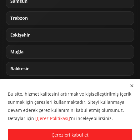
Samsun
Trabzon
Eskişehir
Muğla
Balıkesir
Sakarya
Bu site, hizmet kalitesini artırmak ve kişiselleştirilmiş içerik
sunmak için çerezleri kullanmaktadır. Siteyi kullanmaya
devam ederek çerez kullanımını kabul etmiş olursunuz.
Detaylar için
[Çerez Politikası]
'nı inceleyebilirsiniz.
© 2024 CUMHA (Cumhur Haber Ajansı) Tüm hakları saklıdır.
Çerezleri kabul et