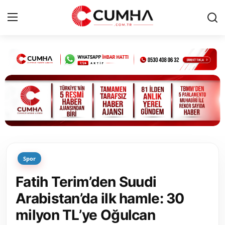
Kurumsal
Cumhurbaşkanlığı
Bakanlıklar
TBMM
Spor
Siyasi Partiler
Fatih Terim’den Suudi
Yerel Yönetimler
Arabistan’da ilk hamle: 30
milyon TL’ye Oğulcan
Mülki İdare