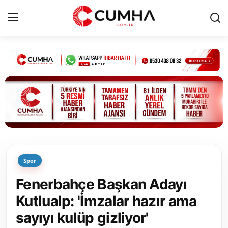
Kurumsal
Cumhurbaşkanlığı
Bakanlıklar
TBMM
Spor
Siyasi Partiler
Fenerbahçe Başkan Adayı
Yerel Yönetimler
Kutlualp: 'İmzalar hazır ama
sayıyı kulüp gizliyor'
Mülki İdare