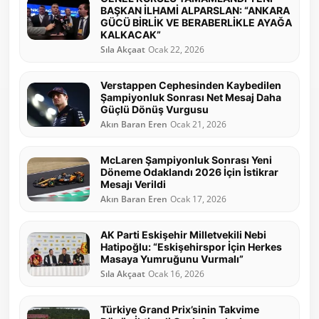
BAŞKAN İLHAMİ ALPARSLAN: “ANKARA
GÜCÜ BİRLİK VE BERABERLİKLE AYAĞA
KALKACAK”
Sıla Akçaat
Ocak 22, 2026
Verstappen Cephesinden Kaybedilen
Şampiyonluk Sonrası Net Mesaj Daha
Güçlü Dönüş Vurgusu
Akın Baran Eren
Ocak 21, 2026
McLaren Şampiyonluk Sonrası Yeni
Döneme Odaklandı 2026 İçin İstikrar
Mesajı Verildi
Akın Baran Eren
Ocak 17, 2026
AK Parti Eskişehir Milletvekili Nebi
Hatipoğlu: “Eskişehirspor İçin Herkes
Masaya Yumruğunu Vurmalı”
Sıla Akçaat
Ocak 16, 2026
Türkiye Grand Prix’sinin Takvime