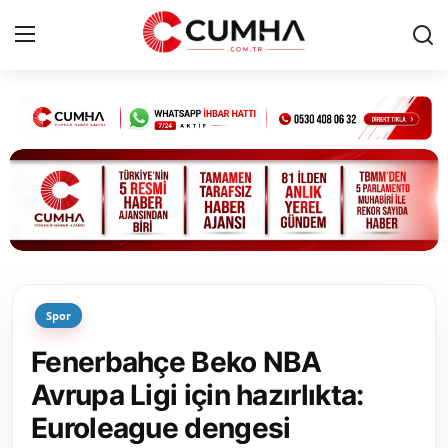
Kurumsal
Cumhurbaşkanlığı
Bakanlıklar
TBMM
Spor
Siyasi Partiler
Fenerbahçe Beko NBA
Yerel Yönetimler
Avrupa Ligi için hazırlıkta:
Euroleague dengesi
Mülki İdare