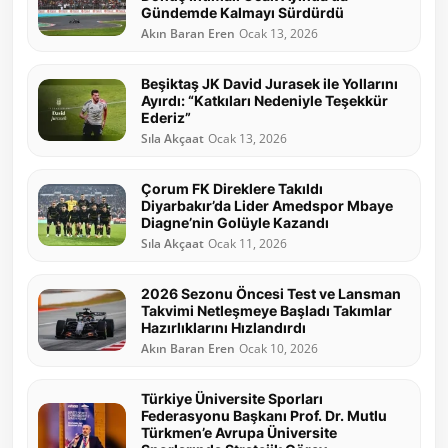
Gündemde Kalmayı Sürdürdü
Akın Baran Eren
Ocak 13, 2026
Beşiktaş JK David Jurasek ile Yollarını
Ayırdı: “Katkıları Nedeniyle Teşekkür
Ederiz”
Sıla Akçaat
Ocak 13, 2026
Çorum FK Direklere Takıldı
Diyarbakır’da Lider Amedspor Mbaye
Diagne’nin Golüyle Kazandı
Sıla Akçaat
Ocak 11, 2026
2026 Sezonu Öncesi Test ve Lansman
Takvimi Netleşmeye Başladı Takımlar
Hazırlıklarını Hızlandırdı
Akın Baran Eren
Ocak 10, 2026
Türkiye Üniversite Sporları
Federasyonu Başkanı Prof. Dr. Mutlu
Türkmen’e Avrupa Üniversite