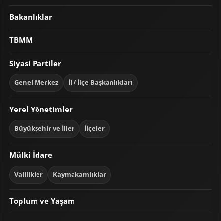
Bakanlıklar
TBMM
Siyasi Partiler
Genel Merkez
İl / İlçe Başkanlıkları
Yerel Yönetimler
Büyükşehir ve İller
İlçeler
Mülki İdare
Valilikler
Kaymakamlıklar
Toplum ve Yaşam