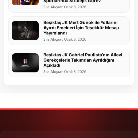
Sporlarında Stratejik Görev
Sıla Akçaat
Ocak 8, 2026
Beşiktaş JK Mert Günok ile Yollarını
Ayırdı Emekleri İçin Teşekkür Mesajı
Yayımlandı
Sıla Akçaat
Ocak 8, 2026
Beşiktaş JK Gabriel Paulista’nın Ailevi
Gerekçelerle Takımdan Ayrıldığını
Açıkladı
Sıla Akçaat
Ocak 8, 2026