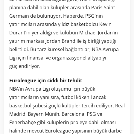
planına dahil olan kulüpler arasında Paris Saint
Germain de bulunuyor. Haberde, PSG'nin
yatırımcıları arasında yıldız basketbolcu Kevin
Durant’ın yer aldığı ve kulübün Michael Jordan’ın
yatırım markası Jordan Brand ile iş birliği yaptığı
belirtildi. Bu tarz küresel bağlantılar, NBA Avrupa
Ligi için finansal ve organizasyonel altyapıyı
güçlendiriyor.
Euroleague için ciddi bir tehdit
NBA’in Avrupa Ligi oluşumu için büyük
yatırımcıların yanı sıra, futbol kökenli ancak
basketbol şubesi güçlü kulüpler tercih ediliyor. Real
Madrid, Bayern Münih, Barcelona, PSG ve
Fenerbahçe gibi kulüplerin projeye dahil olması
halinde mevcut Euroleague yapısının büyük darbe