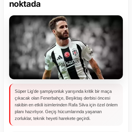
noktada
Toplum ve Yaşam
Sivil Toplum Kuruluşları
Kamu Kurumları ve Üst Kurullar
Resmi Reklamlar
Süper Lig'de şampiyonluk yarışında kritik bir maça
çıkacak olan Fenerbahçe, Beşiktaş derbisi öncesi
rakibin en etkili isimlerinden Rafa Silva için özel önlem
planı hazırlıyor. Geçiş hücumlarında yaşanan
zorluklar, teknik heyeti harekete geçirdi.