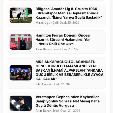
Bölgesel Amatör Lig 8. Grup’ta 1966
Edremitspor Manisa Deplasmanında
Kazandı: “İkinci Yarıya Güçlü Başladık”
Miraç Uğur Çallı
Ocak 25, 2026
Hamilton Ferrari Dönemi Öncesi
Hazırlık Sürecini Hızlandırdı Yeni
Liderlik Rolü Öne Çıktı
Akın Baran Eren
Ocak 25, 2026
MKE ANKARAGÜCÜ OLAĞANÜSTÜ
GENEL KURULU TAMAMLANDI YENİ
BAŞKAN İLHAMİ ALPARSLAN: “ANKARA
GÜCÜ BİRLİK VE BERABERLİKLE AYAĞA
KALKACAK”
Sıla Akçaat
Ocak 22, 2026
Verstappen Cephesinden Kaybedilen
Şampiyonluk Sonrası Net Mesaj Daha
Güçlü Dönüş Vurgusu
Akın Baran Eren
Ocak 21, 2026