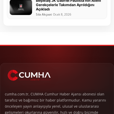
Beşiktaş JK Gabriel Paulista’nın Ailevi
Gerekçelerle Takımdan Ayrıldığını
Açıkladı
Sıla Akçaat
Ocak 8, 2026
cumha.com.tr, CUMHA Cumhur Haber Ajansı abonesi olan
tarafsız ve bağımsız bir haber platformudur. Kamu yararını
önceleyen yayın anlayışıyla yerel, ulusal ve uluslararası
gelişmeleri okurlarına güvenilir, hızlı ve doğru biçimde