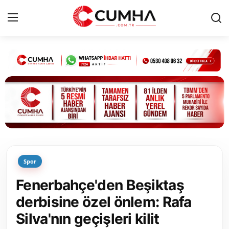
Kurumsal
Cumhurbaşkanlığı
Bakanlıklar
TBMM
Spor
Siyasi Partiler
Fenerbahçe'den Beşiktaş
Yerel Yönetimler
derbisine özel önlem: Rafa
Silva'nın geçişleri kilit
Mülki İdare